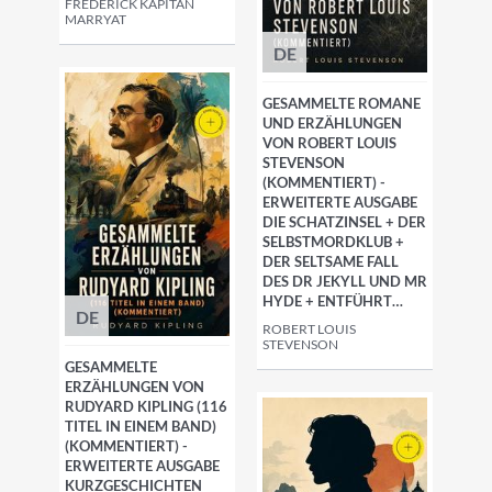
FREDERICK KAPITÄN
MARRYAT
DE
GESAMMELTE ROMANE
UND ERZÄHLUNGEN
VON ROBERT LOUIS
STEVENSON
(KOMMENTIERT) -
ERWEITERTE AUSGABE
DIE SCHATZINSEL + DER
SELBSTMORDKLUB +
DER SELTSAME FALL
DES DR JEKYLL UND MR
HYDE + ENTFÜHRT…
DE
ROBERT LOUIS
STEVENSON
GESAMMELTE
ERZÄHLUNGEN VON
RUDYARD KIPLING (116
TITEL IN EINEM BAND)
(KOMMENTIERT) -
ERWEITERTE AUSGABE
KURZGESCHICHTEN