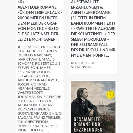
40+
AUSGEWÄHLTE
ABENTEUERROMANE
ERZÄHLUNGEN &
FÜR DEN LESE-URLAUB -
ABENTEUERROMANE
20000 MEILEN UNTER
(21 TITEL IN EINEM
DEM MEER DER GRAF
BAND) (KOMMENTIERT)
VON MONTE CHRISTO
- ERWEITERTE AUSGABE
DIE SCHATZINSEL DER
DIE SCHATZINSEL + DER
LETZTE MOHIKANER…
SELBSTMORDKLUB +
DER SELTSAME FALL
JULES VERNE, FRIEDRICH
DES DR JEKYLL UND MR
GERSTÄCKER, CHARLES
DICKENS, KARL MAY,
HYDE + ENTFÜHRT…
MARK TWAIN, AMALIE
ROBERT LOUIS
SCHOPPE, ROBERT LOUIS
STEVENSON
STEVENSON, JAMES
FENIMORE COOPER,
EDGAR ALLAN POE,
ARTHUR CONAN DOYLE,
JOSEPH CONRAD,
HERMAN MELVILLE,
WALTER SCOTT,
JONATHAN SWIFT, PIERRE
LOTI, DANIEL DEFOE,
ALEXANDRE DUMAS,
RUDYARD KIPLING,
GUSTAVE AIMARD, EMILIO
SALGARI, FRANZ TRELLER,
G.K. CHESTERTON,
ROBERT KRAFT, SOPHIE
WÖRISHÖFFER,