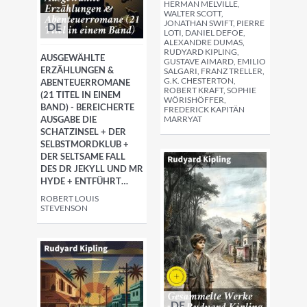
HERMAN MELVILLE,
WALTER SCOTT,
JONATHAN SWIFT, PIERRE
DE
LOTI, DANIEL DEFOE,
ALEXANDRE DUMAS,
RUDYARD KIPLING,
AUSGEWÄHLTE
GUSTAVE AIMARD, EMILIO
ERZÄHLUNGEN &
SALGARI, FRANZ TRELLER,
G.K. CHESTERTON,
ABENTEUERROMANE
ROBERT KRAFT, SOPHIE
(21 TITEL IN EINEM
WÖRISHÖFFER,
BAND) - BEREICHERTE
FREDERICK KAPITÄN
AUSGABE DIE
MARRYAT
SCHATZINSEL + DER
SELBSTMORDKLUB +
DER SELTSAME FALL
DES DR JEKYLL UND MR
HYDE + ENTFÜHRT…
ROBERT LOUIS
STEVENSON
DE