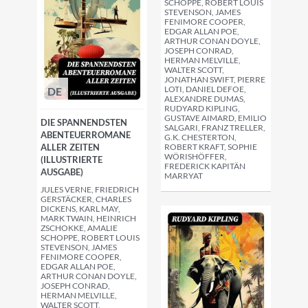
SCHOPPE, ROBERT LOUIS
STEVENSON, JAMES
FENIMORE COOPER,
EDGAR ALLAN POE,
ARTHUR CONAN DOYLE,
JOSEPH CONRAD,
HERMAN MELVILLE,
WALTER SCOTT,
JONATHAN SWIFT, PIERRE
LOTI, DANIEL DEFOE,
DE
ALEXANDRE DUMAS,
RUDYARD KIPLING,
GUSTAVE AIMARD, EMILIO
DIE SPANNENDSTEN
SALGARI, FRANZ TRELLER,
ABENTEUERROMANE
G.K. CHESTERTON,
ALLER ZEITEN
ROBERT KRAFT, SOPHIE
WÖRISHÖFFER,
(ILLUSTRIERTE
FREDERICK KAPITÄN
AUSGABE)
MARRYAT
JULES VERNE, FRIEDRICH
GERSTÄCKER, CHARLES
DICKENS, KARL MAY,
MARK TWAIN, HEINRICH
ZSCHOKKE, AMALIE
SCHOPPE, ROBERT LOUIS
STEVENSON, JAMES
FENIMORE COOPER,
EDGAR ALLAN POE,
ARTHUR CONAN DOYLE,
JOSEPH CONRAD,
HERMAN MELVILLE,
WALTER SCOTT,