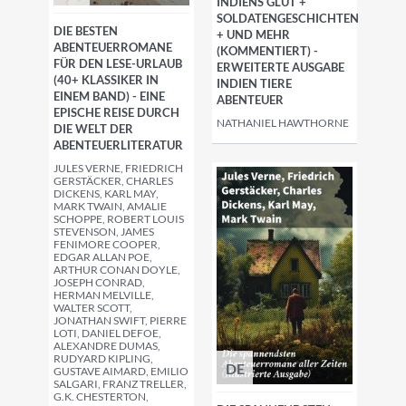
INDIENS GLUT +
SOLDATENGESCHICHTEN
DIE BESTEN
+ UND MEHR
ABENTEUERROMANE
(KOMMENTIERT) -
FÜR DEN LESE-URLAUB
ERWEITERTE AUSGABE
(40+ KLASSIKER IN
INDIEN TIERE
EINEM BAND) - EINE
ABENTEUER
EPISCHE REISE DURCH
NATHANIEL HAWTHORNE
DIE WELT DER
ABENTEUERLITERATUR
JULES VERNE, FRIEDRICH
GERSTÄCKER, CHARLES
DICKENS, KARL MAY,
MARK TWAIN, AMALIE
SCHOPPE, ROBERT LOUIS
STEVENSON, JAMES
FENIMORE COOPER,
EDGAR ALLAN POE,
ARTHUR CONAN DOYLE,
JOSEPH CONRAD,
HERMAN MELVILLE,
WALTER SCOTT,
JONATHAN SWIFT, PIERRE
LOTI, DANIEL DEFOE,
ALEXANDRE DUMAS,
RUDYARD KIPLING,
DE
GUSTAVE AIMARD, EMILIO
SALGARI, FRANZ TRELLER,
G.K. CHESTERTON,