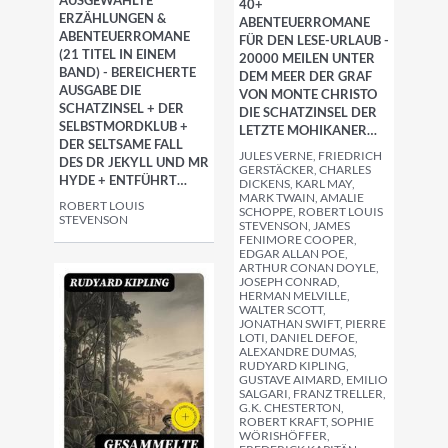
AUSGEWÄHLTE
40+
ERZÄHLUNGEN &
ABENTEUERROMANE
ABENTEUERROMANE
FÜR DEN LESE-URLAUB -
(21 TITEL IN EINEM
20000 MEILEN UNTER
BAND) - BEREICHERTE
DEM MEER DER GRAF
AUSGABE DIE
VON MONTE CHRISTO
SCHATZINSEL + DER
DIE SCHATZINSEL DER
SELBSTMORDKLUB +
LETZTE MOHIKANER…
DER SELTSAME FALL
JULES VERNE, FRIEDRICH
DES DR JEKYLL UND MR
GERSTÄCKER, CHARLES
HYDE + ENTFÜHRT…
DICKENS, KARL MAY,
MARK TWAIN, AMALIE
ROBERT LOUIS
SCHOPPE, ROBERT LOUIS
STEVENSON
STEVENSON, JAMES
FENIMORE COOPER,
EDGAR ALLAN POE,
ARTHUR CONAN DOYLE,
JOSEPH CONRAD,
HERMAN MELVILLE,
WALTER SCOTT,
JONATHAN SWIFT, PIERRE
LOTI, DANIEL DEFOE,
ALEXANDRE DUMAS,
RUDYARD KIPLING,
GUSTAVE AIMARD, EMILIO
SALGARI, FRANZ TRELLER,
G.K. CHESTERTON,
ROBERT KRAFT, SOPHIE
WÖRISHÖFFER,