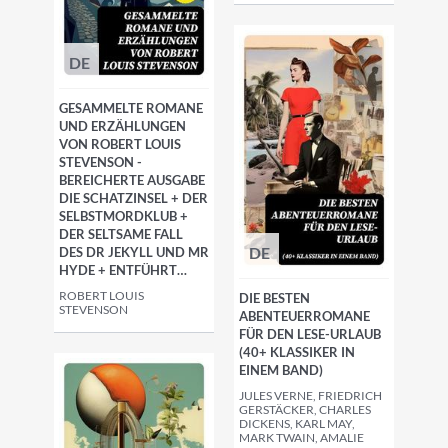
DE
GESAMMELTE ROMANE
UND ERZÄHLUNGEN
VON ROBERT LOUIS
STEVENSON -
BEREICHERTE AUSGABE
DIE SCHATZINSEL + DER
SELBSTMORDKLUB +
DER SELTSAME FALL
DE
DES DR JEKYLL UND MR
HYDE + ENTFÜHRT…
ROBERT LOUIS
DIE BESTEN
STEVENSON
ABENTEUERROMANE
FÜR DEN LESE-URLAUB
(40+ KLASSIKER IN
EINEM BAND)
JULES VERNE, FRIEDRICH
GERSTÄCKER, CHARLES
DICKENS, KARL MAY,
MARK TWAIN, AMALIE