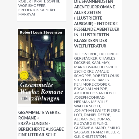
ROBERT KRAFT, SOPHIE
DIE SPANNENDSTEN
WÖRISHÖFFER,
ABENTEUERROMANE
FREDERICK KAPITÄN
ALLER ZEITEN
MARRYAT
(ILLUSTRIERTE
AUSGABE) - ENTDECKE
FESSELNDE ABENTEUER
IN ILLUSTRIERTEN
KLASSIKERN DER
WELTLITERATUR
JULES VERNE, FRIEDRICH
GERSTÄCKER, CHARLES
DICKENS, KARL MAY,
MARK TWAIN, HEINRICH
ZSCHOKKE, AMALIE
SCHOPPE, ROBERT LOUIS
STEVENSON, JAMES
FENIMORE COOPER,
EDGAR ALLAN POE,
ARTHUR CONAN DOYLE,
JOSEPH CONRAD,
DE
HERMAN MELVILLE,
WALTER SCOTT,
JONATHAN SWIFT, PIERRE
GESAMMELTE WERKE:
LOTI, DANIEL DEFOE,
ROMANE +
ALEXANDRE DUMAS,
ERZÄHLUNGEN -
RUDYARD KIPLING,
GUSTAVE AIMARD, EMILIO
BEREICHERTE AUSGABE
SALGARI, FRANZ TRELLER,
EINE LITERARISCHE
G.K. CHESTERTON,