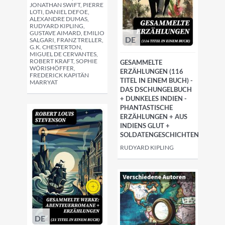
JONATHAN SWIFT, PIERRE
LOTI, DANIEL DEFOE,
ALEXANDRE DUMAS,
RUDYARD KIPLING,
GUSTAVE AIMARD, EMILIO
DE
SALGARI, FRANZ TRELLER,
G.K. CHESTERTON,
MIGUEL DE CERVANTES,
ROBERT KRAFT, SOPHIE
GESAMMELTE
WÖRISHÖFFER,
ERZÄHLUNGEN (116
FREDERICK KAPITÄN
TITEL IN EINEM BUCH) -
MARRYAT
DAS DSCHUNGELBUCH
+ DUNKELES INDIEN -
PHANTASTISCHE
ERZÄHLUNGEN + AUS
INDIENS GLUT +
SOLDATENGESCHICHTEN
RUDYARD KIPLING
DE