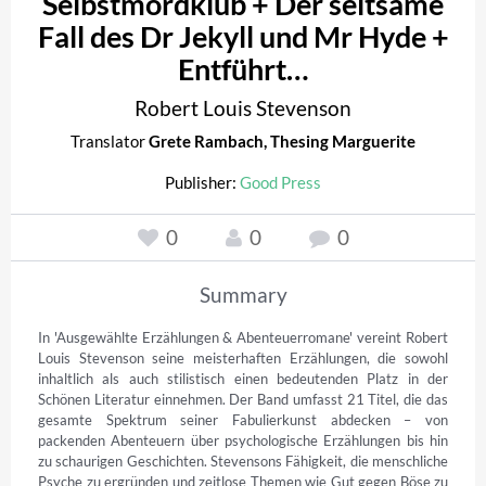
Selbstmordklub + Der seltsame
Fall des Dr Jekyll und Mr Hyde +
Entführt…
Robert Louis Stevenson
Translator
Grete Rambach
,
Thesing Marguerite
Publisher:
Good Press
0
0
0
Summary
In 'Ausgewählte Erzählungen & Abenteuerromane' vereint Robert 
Louis Stevenson seine meisterhaften Erzählungen, die sowohl 
inhaltlich als auch stilistisch einen bedeutenden Platz in der 
Schönen Literatur einnehmen. Der Band umfasst 21 Titel, die das 
gesamte Spektrum seiner Fabulierkunst abdecken – von 
packenden Abenteuern über psychologische Erzählungen bis hin 
zu schaurigen Geschichten. Stevensons Fähigkeit, die menschliche 
Psyche zu ergründen und zeitlose Themen wie Gut gegen Böse zu 