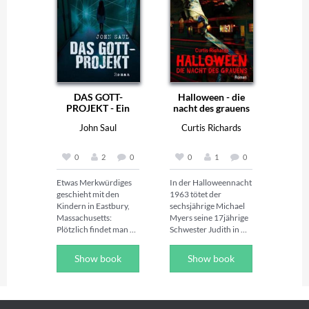
DAS GOTT-
Halloween - die
PROJEKT - Ein
nacht des grauens
Horror-Roman
John Saul
Curtis Richards
0
2
0
0
1
0
Etwas Merkwürdiges 
In der Halloweennacht 
geschieht mit den 
1963 tötet der 
Kindern in Eastbury, 
sechsjährige Michael 
Massachusetts: 
Myers seine 17jährige 
Plötzlich findet man 
Schwester Judith in 
scheinbar gesunde 
ihrem Haus in 
Babies tot in ihren 
Haddonfield in Illinois 
Show book
Show book
Bettchen. Eine kalte 
mit einem 
Furcht ergreift die 
Küchenmesser, 
Herzen aller Eltern in 
woraufhin er ins 
der Stadt, denn etwas 
Smith’s-Grove-