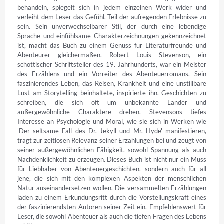
behandeln, spiegelt sich in jedem einzelnen Werk wider und 
verleiht dem Leser das Gefühl, Teil der aufregenden Erlebnisse zu 
sein. Sein unverwechselbarer Stil, der durch eine lebendige 
Sprache und einfühlsame Charakterzeichnungen gekennzeichnet 
ist, macht das Buch zu einem Genuss für Literaturfreunde und 
Abenteurer gleichermaßen. Robert Louis Stevenson, ein 
schottischer Schriftsteller des 19. Jahrhunderts, war ein Meister 
des Erzählens und ein Vorreiter des Abenteuerromans. Sein 
faszinierendes Leben, das Reisen, Krankheit und eine unstillbare 
Lust am Storytelling beinhaltete, inspirierte ihn, Geschichten zu 
schreiben, die sich oft um unbekannte Länder und 
außergewöhnliche Charaktere drehen. Stevensons tiefes 
Interesse an Psychologie und Moral, wie sie sich in Werken wie 
'Der seltsame Fall des Dr. Jekyll und Mr. Hyde' manifestieren, 
trägt zur zeitlosen Relevanz seiner Erzählungen bei und zeugt von 
seiner außergewöhnlichen Fähigkeit, sowohl Spannung als auch 
Nachdenklichkeit zu erzeugen. Dieses Buch ist nicht nur ein Muss 
für Liebhaber von Abenteuergeschichten, sondern auch für all 
jene, die sich mit den komplexen Aspekten der menschlichen 
Natur auseinandersetzen wollen. Die versammelten Erzählungen 
laden zu einem Erkundungsritt durch die Vorstellungskraft eines 
der faszinierendsten Autoren seiner Zeit ein. Empfehlenswert für 
Leser, die sowohl Abenteuer als auch die tiefen Fragen des Lebens 