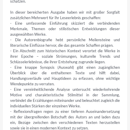
schätzen.

In dieser bereicherten Ausgabe haben wir mit großer Sorgfalt 
zusätzlichen Mehrwert für Ihr Leseerlebnis geschaffen:

- Eine umfassende Einführung skizziert die verbindenden 
Merkmale, Themen oder stilistischen Entwicklungen dieser 
ausgewählten Werke.

- Die Autorenbiografie hebt persönliche Meilensteine und 
literarische Einflüsse hervor, die das gesamte Schaffen prägen.

- Ein Abschnitt zum historischen Kontext verortet die Werke in 
ihrer Epoche – soziale Strömungen, kulturelle Trends und 
Schlüsselerlebnisse, die ihrer Entstehung zugrunde liegen.

- Eine knappe Synopsis (Auswahl) gibt einen zugänglichen 
Überblick über die enthaltenen Texte und hilft dabei, 
Handlungsverläufe und Hauptideen zu erfassen, ohne wichtige 
Wendepunkte zu verraten.

- Eine vereinheitlichende Analyse untersucht wiederkehrende 
Motive und charakteristische Stilmittel in der Sammlung, 
verbindet die Erzählungen miteinander und beleuchtet zugleich die 
individuellen Stärken der einzelnen Werke.

- Reflexionsfragen regen zu einer tieferen Auseinandersetzung 
mit der übergreifenden Botschaft des Autors an und laden dazu 
ein, Bezüge zwischen den verschiedenen Texten herzustellen 
sowie sie in einen modernen Kontext zu setzen.
