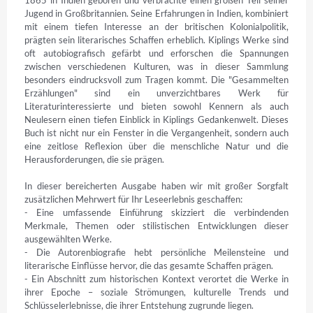
1865 in Indien geboren und verbrachte einen großen Teil seiner 
Jugend in Großbritannien. Seine Erfahrungen in Indien, kombiniert 
mit einem tiefen Interesse an der britischen Kolonialpolitik, 
prägten sein literarisches Schaffen erheblich. Kiplings Werke sind 
oft autobiografisch gefärbt und erforschen die Spannungen 
zwischen verschiedenen Kulturen, was in dieser Sammlung 
besonders eindrucksvoll zum Tragen kommt. Die "Gesammelten 
Erzählungen" sind ein unverzichtbares Werk für 
Literaturinteressierte und bieten sowohl Kennern als auch 
Neulesern einen tiefen Einblick in Kiplings Gedankenwelt. Dieses 
Buch ist nicht nur ein Fenster in die Vergangenheit, sondern auch 
eine zeitlose Reflexion über die menschliche Natur und die 
Herausforderungen, die sie prägen.

In dieser bereicherten Ausgabe haben wir mit großer Sorgfalt 
zusätzlichen Mehrwert für Ihr Leseerlebnis geschaffen:

- Eine umfassende Einführung skizziert die verbindenden 
Merkmale, Themen oder stilistischen Entwicklungen dieser 
ausgewählten Werke.

- Die Autorenbiografie hebt persönliche Meilensteine und 
literarische Einflüsse hervor, die das gesamte Schaffen prägen.

- Ein Abschnitt zum historischen Kontext verortet die Werke in 
ihrer Epoche – soziale Strömungen, kulturelle Trends und 
Schlüsselerlebnisse, die ihrer Entstehung zugrunde liegen.
