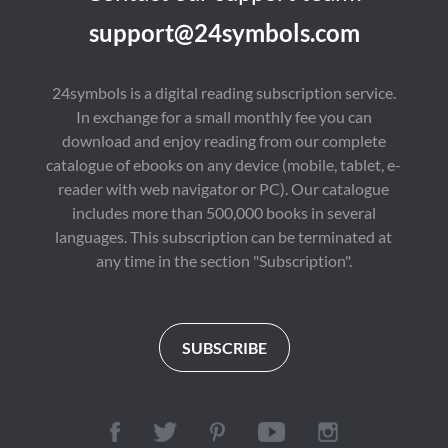
plötzlich 
Psychiater, verfolgt 
support@24symbols.com
verschwindet. Voller 
wird. Loomis ist 
Panik wartet die ganze 
überzeugt davon, dass 
Bevölkerung von 
Michael Myers die 
Eastbury auf das 
Verkörperung des 
24symbols is a digital reading subscription service.
nächste Opfer, und 
Bösen ist – und dass er 
In exchange for a small monthly fee you can
jeder stellt sich die 
nach Haddonfield 
Frage nach dem Grund 
zurückgekehrt ist, um 
download and enjoy reading from our complete
des Terrors. 

das Entsetzliche zu 
catalogue of ebooks on any device (mobile, tablet, e-
Doch niemand ahnt 
vollenden, was er 
etwas vom Gott-
fünfzehn Jahre zuvor 
reader with web navigator or PC). Our catalogue
Projekt... 

begonnen hat... 

includes more than 500,000 books in several
languages. This subscription can be terminated at
Der Roman Das Gott-
John Carpenters 
Projekt von Bestseller-
Halloween – Die Nacht 
any time in the section "Subscription".
Autor John Saul 
des Grauens (1978) 
erschien erstmals im 
gilt als der Archetyp 
Jahr 1982 und gilt als 
des sogenannten 
Klassiker der 
Slasherfilms der 
modernen Horror-
1980er und 1990er 
SUBSCRIBE
Literatur. 

Jahre, was ihn zu 
Der Apex-Verlag 
einem definitiven 
veröffentlicht eine 
Klassiker des Genres 
Neuausgabe des 
macht. Die Roman-
Romans in seiner 
Fassung von Curtis 
Reihe APEX HORROR.
Richards fängt die 