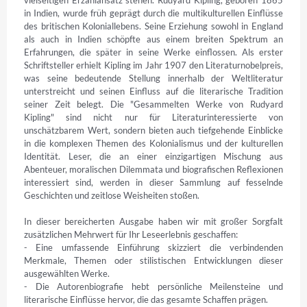
vielseitigen Erzählansatz stehen. Rudyard Kipling, geboren 1865 
in Indien, wurde früh geprägt durch die multikulturellen Einflüsse 
des britischen Koloniallebens. Seine Erziehung sowohl in England 
als auch in Indien schöpfte aus einem breiten Spektrum an 
Erfahrungen, die später in seine Werke einflossen. Als erster 
Schriftsteller erhielt Kipling im Jahr 1907 den Literaturnobelpreis, 
was seine bedeutende Stellung innerhalb der Weltliteratur 
unterstreicht und seinen Einfluss auf die literarische Tradition 
seiner Zeit belegt. Die "Gesammelten Werke von Rudyard 
Kipling" sind nicht nur für Literaturinteressierte von 
unschätzbarem Wert, sondern bieten auch tiefgehende Einblicke 
in die komplexen Themen des Kolonialismus und der kulturellen 
Identität. Leser, die an einer einzigartigen Mischung aus 
Abenteuer, moralischen Dilemmata und biografischen Reflexionen 
interessiert sind, werden in dieser Sammlung auf fesselnde 
Geschichten und zeitlose Weisheiten stoßen.

In dieser bereicherten Ausgabe haben wir mit großer Sorgfalt 
zusätzlichen Mehrwert für Ihr Leseerlebnis geschaffen:

- Eine umfassende Einführung skizziert die verbindenden 
Merkmale, Themen oder stilistischen Entwicklungen dieser 
ausgewählten Werke.

- Die Autorenbiografie hebt persönliche Meilensteine und 
literarische Einflüsse hervor, die das gesamte Schaffen prägen.
