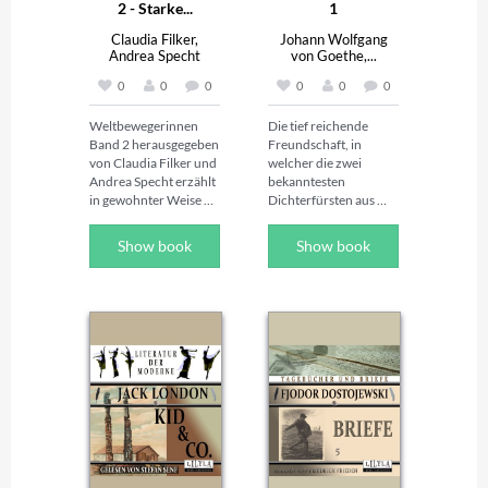
2 - Starke...
1
Claudia Filker,
Johann Wolfgang
Andrea Specht
von Goethe,...
0
0
0
0
0
0
Weltbewegerinnen 
Die tief reichende 
Band 2 herausgegeben 
Freundschaft, in 
von Claudia Filker und 
welcher die zwei 
Andrea Specht erzählt 
bekanntesten 
in gewohnter Weise 
Dichterfürsten aus 
kurz und spannend 
deutschsprachigen 
Lebensgeschichten 
Landen miteinander 
Show book
Show book
starker Frauen.

verbunden waren, 
begann laut einigen 
Frauen können alles 
Quellen alles andere 
bewegen  gemeinsam 
als günstig, da beim 
sogar die ganze Welt! 
ersten Treffen der 
Dies beweisen die 40 
beiden Goethe Schiller 
neuen Geschichten 
weder erkannte noch 
starker Frauen, von 
diesem irgendwelche 
denen die Autorinnen 
Beachtung schenkte. 
Claudia Filker und 
Das änderte sich mit 
Andrea Specht in 
der Zeit, nachdem sich 
diesem Buch erzählen. 
Goethe näher über 
Kurzweilig und 
Schillers Werk 