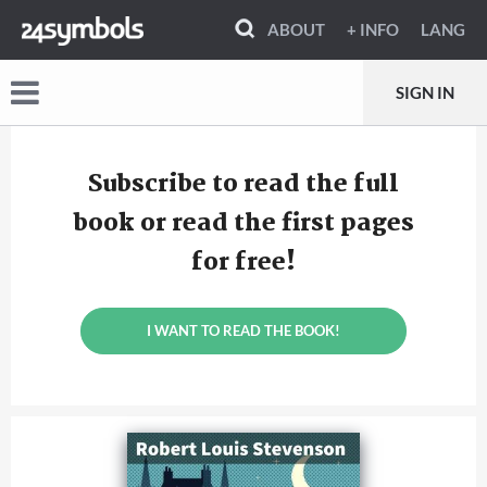
ABOUT
+ INFO
LANG
SIGN IN
Subscribe to read the full
book or read the first pages
for free!
I WANT TO READ THE BOOK!