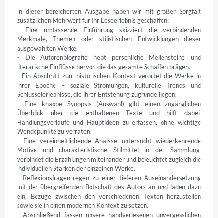
In dieser bereicherten Ausgabe haben wir mit großer Sorgfalt 
zusätzlichen Mehrwert für Ihr Leseerlebnis geschaffen:

- Eine umfassende Einführung skizziert die verbindenden 
Merkmale, Themen oder stilistischen Entwicklungen dieser 
ausgewählten Werke.

- Die Autorenbiografie hebt persönliche Meilensteine und 
literarische Einflüsse hervor, die das gesamte Schaffen prägen.

- Ein Abschnitt zum historischen Kontext verortet die Werke in 
ihrer Epoche – soziale Strömungen, kulturelle Trends und 
Schlüsselerlebnisse, die ihrer Entstehung zugrunde liegen.

- Eine knappe Synopsis (Auswahl) gibt einen zugänglichen 
Überblick über die enthaltenen Texte und hilft dabei, 
Handlungsverläufe und Hauptideen zu erfassen, ohne wichtige 
Wendepunkte zu verraten.

- Eine vereinheitlichende Analyse untersucht wiederkehrende 
Motive und charakteristische Stilmittel in der Sammlung, 
verbindet die Erzählungen miteinander und beleuchtet zugleich die 
individuellen Stärken der einzelnen Werke.

- Reflexionsfragen regen zu einer tieferen Auseinandersetzung 
mit der übergreifenden Botschaft des Autors an und laden dazu 
ein, Bezüge zwischen den verschiedenen Texten herzustellen 
sowie sie in einen modernen Kontext zu setzen.

- Abschließend fassen unsere handverlesenen unvergesslichen 