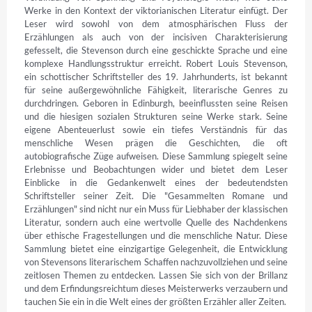
Werke in den Kontext der viktorianischen Literatur einfügt. Der 
Leser wird sowohl von dem atmosphärischen Fluss der 
Erzählungen als auch von der incisiven Charakterisierung 
gefesselt, die Stevenson durch eine geschickte Sprache und eine 
komplexe Handlungsstruktur erreicht. Robert Louis Stevenson, 
ein schottischer Schriftsteller des 19. Jahrhunderts, ist bekannt 
für seine außergewöhnliche Fähigkeit, literarische Genres zu 
durchdringen. Geboren in Edinburgh, beeinflussten seine Reisen 
und die hiesigen sozialen Strukturen seine Werke stark. Seine 
eigene Abenteuerlust sowie ein tiefes Verständnis für das 
menschliche Wesen prägen die Geschichten, die oft 
autobiografische Züge aufweisen. Diese Sammlung spiegelt seine 
Erlebnisse und Beobachtungen wider und bietet dem Leser 
Einblicke in die Gedankenwelt eines der bedeutendsten 
Schriftsteller seiner Zeit. Die "Gesammelten Romane und 
Erzählungen" sind nicht nur ein Muss für Liebhaber der klassischen 
Literatur, sondern auch eine wertvolle Quelle des Nachdenkens 
über ethische Fragestellungen und die menschliche Natur. Diese 
Sammlung bietet eine einzigartige Gelegenheit, die Entwicklung 
von Stevensons literarischem Schaffen nachzuvollziehen und seine 
zeitlosen Themen zu entdecken. Lassen Sie sich von der Brillanz 
und dem Erfindungsreichtum dieses Meisterwerks verzaubern und 
tauchen Sie ein in die Welt eines der größten Erzähler aller Zeiten.
