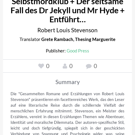
Selbstmordklub + Der seltsame
Fall des Dr Jekyll und Mr Hyde +
Entführt…
Robert Louis Stevenson
Translator
Grete Rambach
,
Thesing Marguerite
Publisher:
Good Press
0
0
0
Summary
Die "Gesammelten Romane und Erzählungen von Robert Louis 
Stevenson" präsentieren ein facettenreiches Werk, das den Leser 
auf eine literarische Reise durch die schillernde Vielfalt der 
menschlichen Erfahrung mitnimmt. Stevenson, ein Meister des 
Erzählens, vereint in diesen Erzählungen Themen wie Abenteuer, 
Identität und moralische Dilemmata. Der autoren-spezifische Stil, 
leicht und doch tiefgründig, spiegelt sich in der geschickten 
Verbindung von Spannung und Psychologie wider, was seine 