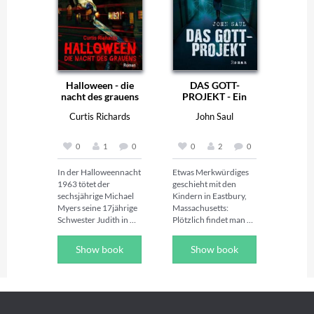
Halloween - die
DAS GOTT-
nacht des grauens
PROJEKT - Ein
Horror-Roman
Curtis Richards
John Saul
0
1
0
0
2
0
In der Halloweennacht 
Etwas Merkwürdiges 
1963 tötet der 
geschieht mit den 
sechsjährige Michael 
Kindern in Eastbury, 
Myers seine 17jährige 
Massachusetts: 
Schwester Judith in 
Plötzlich findet man 
ihrem Haus in 
scheinbar gesunde 
Haddonfield in Illinois 
Babies tot in ihren 
Show book
Show book
mit einem 
Bettchen. Eine kalte 
Küchenmesser, 
Furcht ergreift die 
woraufhin er ins 
Herzen aller Eltern in 
Smith’s-Grove-
der Stadt, denn etwas 
Sanatorium 
Unerklärliches holt 