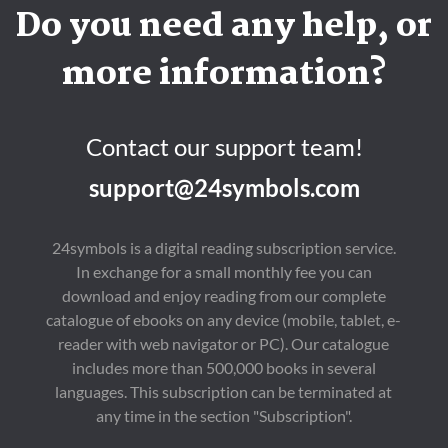
eingeliefert wird. 

sich ein Kind nach dem 
Do you need any help, or
Im Alter von 21 Jahren 
anderen... 

entkommt Myers am 
Sally Montgomery hat 
Vortag zu Halloween 
gerade ihre kleine 
more information?
aus dem Sanatorium 
Tochter verloren. Lucy 
und kehrt nach 
und Jim Corliss finden 
Haddonfield zurück, 
nach einem erbitterten 
wohin er von Dr. 
Scheidungskrieg 
Loomis, seinem 
wieder zusammen, als 
Contact our support team!
behandelnden 
ihr kleiner Sohn 
Psychiater, verfolgt 
plötzlich 
support@24symbols.com
wird. Loomis ist 
verschwindet. Voller 
überzeugt davon, dass 
Panik wartet die ganze 
Michael Myers die 
Bevölkerung von 
Verkörperung des 
Eastbury auf das 
24symbols is a digital reading subscription service.
Bösen ist – und dass er 
nächste Opfer, und 
In exchange for a small monthly fee you can
nach Haddonfield 
jeder stellt sich die 
zurückgekehrt ist, um 
Frage nach dem Grund 
download and enjoy reading from our complete
das Entsetzliche zu 
des Terrors. 

catalogue of ebooks on any device (mobile, tablet, e-
vollenden, was er 
Doch niemand ahnt 
fünfzehn Jahre zuvor 
etwas vom Gott-
reader with web navigator or PC). Our catalogue
begonnen hat... 

Projekt... 

includes more than 500,000 books in several
languages. This subscription can be terminated at
John Carpenters 
Der Roman Das Gott-
Halloween – Die Nacht 
Projekt von Bestseller-
any time in the section "Subscription".
des Grauens (1978) 
Autor John Saul 
gilt als der Archetyp 
erschien erstmals im 