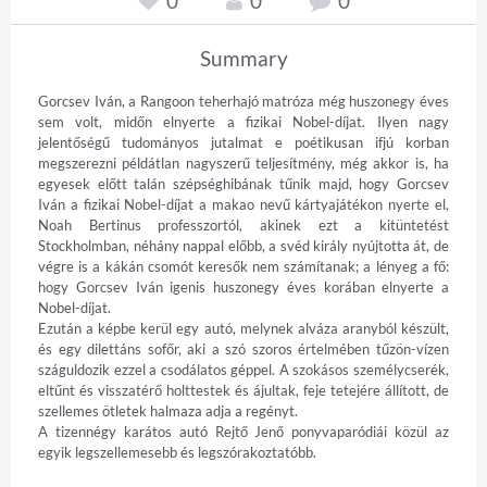
0
0
0
Summary
Gorcsev Iván, a Rangoon teherhajó matróza még huszonegy éves 
sem volt, midőn elnyerte a fizikai Nobel-díjat. Ilyen nagy 
jelentőségű tudományos jutalmat e poétikusan ifjú korban 
megszerezni példátlan nagyszerű teljesítmény, még akkor is, ha 
egyesek előtt talán szépséghibának tűnik majd, hogy Gorcsev 
Iván a fizikai Nobel-díjat a makao nevű kártyajátékon nyerte el, 
Noah Bertinus professzortól, akinek ezt a kitüntetést 
Stockholmban, néhány nappal előbb, a svéd király nyújtotta át, de 
végre is a kákán csomót keresők nem számítanak; a lényeg a fő: 
hogy Gorcsev Iván igenis huszonegy éves korában elnyerte a 
Nobel-díjat.

Ezután a képbe kerül egy autó, melynek alváza aranyból készült, 
és egy dilettáns sofőr, aki a szó szoros értelmében tűzön-vízen 
száguldozik ezzel a csodálatos géppel. A szokásos személycserék, 
eltűnt és visszatérő holttestek és ájultak, feje tetejére állított, de 
szellemes ötletek halmaza adja a regényt.

A tizennégy karátos autó Rejtő Jenő ponyvaparódiái közül az 
egyik legszellemesebb és legszórakoztatóbb.
