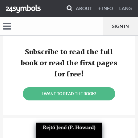
ABOUT
+ INFO
LANG
SIGN IN
Subscribe to read the full
book or read the first pages
for free!
I WANT TO READ THE BOOK!