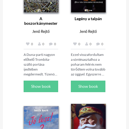
A
Legény a talpán
boszorkánymester
Jenő Rejtő
Jenő Rejtő
0
0
0
0
0
0
A Duna-parti nagyon 
Ezzel visszafordultam 
előkelő Trombita-
a söntésasztalhoz a 
szálló portása 
poharam felé és nem 
ijedtében 
törődtem volna tovább 
megdermedt. Tizenöt 
az üggyel. Egyszerre 
éve áll itt, ebben az 
azonban arra lettem 
aranygombos 
figyelmes, hogy valaki 
Show book
Show book
kabátban, a 
hátbaszúr. Ez már 
kocsifelhajtó előtt, de 
felbosszantott! Az 
ilyen még nem volt! 
egyiket nyomban 
Buda felől egy 
keresztülvágtam a 
mentőautó jön, 
söntéspolcon, hogy 
szabályszerű 
rázuhant a 
szirénázással, majd 
mennyezetes állvány 
elkanyarodik a 
vagy harminc üveggel. 
hídfőnél, megáll a 
A másikat hasbalőttem, 