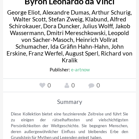
Byron Leonardo da Vinci
George Eliot
,
Alexandre Dumas
,
Arthur Schurig
,
Walter Scott
,
Stefan Zweig
,
Klabund
,
Alfred
Schirokauer
,
Dora Duncker
,
Julius Wolff
,
Jakob
Wassermann
,
Dmitri Mereschkowski
,
Leopold
von Sacher-Masoch
,
Heinrich Vollrat
Schumacher
,
Ida Gräfin Hahn-Hahn
,
John
Erskine
,
Franz Werfel
,
August Sperl
,
Richard von
Kralik
Publisher:
e-artnow
0
0
0
Summary
Diese Kollektion bietet eine faszinierende Zeitreise und führt Sie 
zu einigen der rätselhaftesten und vielschichtigsten 
Persönlichkeiten der Weltgeschichte. Sie begegnen Menschen, 
deren außergewöhnlicher Einfluss und bleibendes Erbe den 
Grundstein für Mythen und Legenden gelegt haben.
