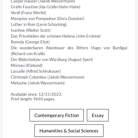
Caspar Hauser (Jakob Wassermann)

Gräfin Faustine (Ida Gräfin Hahn-Hahn)

Verdi (Franz Werfel)

Marquise von Pompadour (Dora Duncker)

Luther in Rom (Levin Schücking)

Ivanhoe (Walter Scott)

Das Privatleben der schönen Helena (John Erskine)

Romola (George Eliot)

Die wunderbaren Abenteuer des Ritters Hugo von Burdigal 
(Richard von Kralik)

Der Bildschnitzer von Würzburg (August Sperl)

Moreau (Klabund)

Lassalle (Alfred Schirokauer)

Christoph Columbus (Jakob Wassermann)

Melusine (Jakob Wassermann)
Available since: 12/15/2023.
Print length: 9660 pages.
Contemporary Fiction
Essay
Humanities & Social Sciences