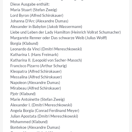
Diese Ausgabe enthält:

Maria Stuart (Stefan Zweig)

Lord Byron (Alfred Schirokauer)

Johanna D'Arc (Alexandre Dumas)

Alexander in Babylon (Jakob Wassermann)

Liebe und Leben der Lady Hamilton (Heinrich Vollrat Schumacher)

Margarete Renner oder Das schwarze Weib (Julius Wolff)

Borgia (Klabund)

Leonardo da Vinci (Dmitri Mereschkowski)

Katharina I. (Hans Freimark)

Katharina II. (Leopold von Sacher-Masoch)

Francisco Pizarro (Arthur Schurig)

Kleopatra (Alfred Schirokauer)

Messalina (Alfred Schirokauer)

Napoleon (Alexandre Dumas)

Mirabeau (Alfred Schirokauer)

Pjotr (Klabund)

Marie Antoinette (Stefan Zweig)

Alexander I. (Dmitri Mereschkowski)

Angela Borgia (Conrad Ferdinand Meyer)

Julian Apostata (Dmitri Mereschkowski)

Mohammed (Klabund)

Bontekoe (Alexandre Dumas)
