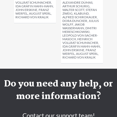
VOLLRAT SCHUMACHER,
ALEXANDRE DUMAS,
IDA GRÄFIN HAHN-HAHN,
ARTHUR SCHURIG,
JOHN ERSKINE, FRANZ
WALTER SCOTT, STEFAN
WERFEL, AUGUST SPERL,
ZWEIG, KLABUND,
RICHARD VON KRALIK
ALFRED SCHIROKAUER,
DORA DUNCKER, JULIUS
WOLFF, JAKOB
WASSERMANN, DMITRI
MERESCHKOWSKI,
LEOPOLD VON SACHER-
MASOCH, HEINRICH
VOLLRAT SCHUMACHER,
IDA GRÄFIN HAHN-HAHN,
JOHN ERSKINE, FRANZ
WERFEL, AUGUST SPERL,
RICHARD VON KRALIK
Do you need any help, or
more information?
Contact our support team!