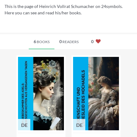
This is the page of Heinrich Vollrat Schumacher on 24symbols.
Here you can see and read his/her books.
6
0
0
BOOKS
READERS
DE
DE