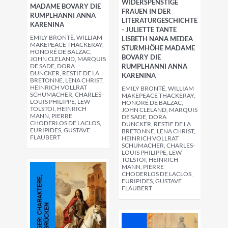
WIDERSPENSTIGE
MADAME BOVARY DIE
FRAUEN IN DER
RUMPLHANNI ANNA
LITERATURGESCHICHTE
KARENINA
- JULIETTE TANTE
EMILY BRONTË, WILLIAM
LISBETH NANA MEDEA
MAKEPEACE THACKERAY,
STURMHÖHE MADAME
HONORÉ DE BALZAC,
BOVARY DIE
JOHN CLELAND, MARQUIS
DE SADE, DORA
RUMPLHANNI ANNA
DUNCKER, RESTIF DE LA
KARENINA
BRETONNE, LENA CHRIST,
HEINRICH VOLLRAT
EMILY BRONTË, WILLIAM
SCHUMACHER, CHARLES-
MAKEPEACE THACKERAY,
LOUIS PHILIPPE, LEW
HONORÉ DE BALZAC,
TOLSTOI, HEINRICH
JOHN CLELAND, MARQUIS
MANN, PIERRE
DE SADE, DORA
CHODERLOS DE LACLOS,
DUNCKER, RESTIF DE LA
EURIPIDES, GUSTAVE
BRETONNE, LENA CHRIST,
FLAUBERT
HEINRICH VOLLRAT
SCHUMACHER, CHARLES-
LOUIS PHILIPPE, LEW
TOLSTOI, HEINRICH
MANN, PIERRE
CHODERLOS DE LACLOS,
EURIPIDES, GUSTAVE
FLAUBERT