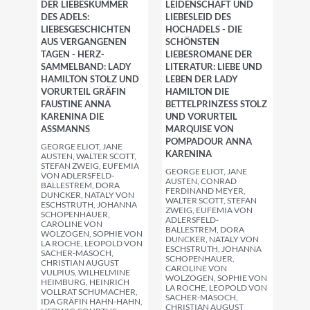
DER LIEBESKUMMER
LEIDENSCHAFT UND
DES ADELS:
LIEBESLEID DES
LIEBESGESCHICHTEN
HOCHADELS - DIE
AUS VERGANGENEN
SCHÖNSTEN
TAGEN - HERZ-
LIEBESROMANE DER
SAMMELBAND: LADY
LITERATUR: LIEBE UND
HAMILTON STOLZ UND
LEBEN DER LADY
VORURTEIL GRÄFIN
HAMILTON DIE
FAUSTINE ANNA
BETTELPRINZESS STOLZ
KARENINA DIE
UND VORURTEIL
ASSMANNS
MARQUISE VON
POMPADOUR ANNA
GEORGE ELIOT, JANE
KARENINA
AUSTEN, WALTER SCOTT,
STEFAN ZWEIG, EUFEMIA
GEORGE ELIOT, JANE
VON ADLERSFELD-
AUSTEN, CONRAD
BALLESTREM, DORA
FERDINAND MEYER,
DUNCKER, NATALY VON
WALTER SCOTT, STEFAN
ESCHSTRUTH, JOHANNA
ZWEIG, EUFEMIA VON
SCHOPENHAUER,
ADLERSFELD-
CAROLINE VON
BALLESTREM, DORA
WOLZOGEN, SOPHIE VON
DUNCKER, NATALY VON
LA ROCHE, LEOPOLD VON
ESCHSTRUTH, JOHANNA
SACHER-MASOCH,
SCHOPENHAUER,
CHRISTIAN AUGUST
CAROLINE VON
VULPIUS, WILHELMINE
WOLZOGEN, SOPHIE VON
HEIMBURG, HEINRICH
LA ROCHE, LEOPOLD VON
VOLLRAT SCHUMACHER,
SACHER-MASOCH,
IDA GRÄFIN HAHN-HAHN,
CHRISTIAN AUGUST