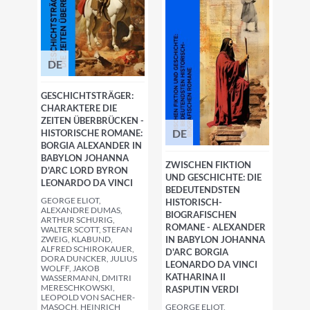
DE
GESCHICHTSTRÄGER:
CHARAKTERE DIE
ZEITEN ÜBERBRÜCKEN -
DE
HISTORISCHE ROMANE:
BORGIA ALEXANDER IN
BABYLON JOHANNA
ZWISCHEN FIKTION
D'ARC LORD BYRON
UND GESCHICHTE: DIE
LEONARDO DA VINCI
BEDEUTENDSTEN
GEORGE ELIOT,
HISTORISCH-
ALEXANDRE DUMAS,
BIOGRAFISCHEN
ARTHUR SCHURIG,
ROMANE - ALEXANDER
WALTER SCOTT, STEFAN
ZWEIG, KLABUND,
IN BABYLON JOHANNA
ALFRED SCHIROKAUER,
D'ARC BORGIA
DORA DUNCKER, JULIUS
LEONARDO DA VINCI
WOLFF, JAKOB
KATHARINA II
WASSERMANN, DMITRI
MERESCHKOWSKI,
RASPUTIN VERDI
LEOPOLD VON SACHER-
MASOCH, HEINRICH
GEORGE ELIOT,