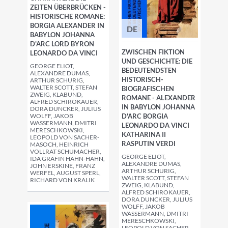
ZEITEN ÜBERBRÜCKEN -
HISTORISCHE ROMANE:
BORGIA ALEXANDER IN
DE
BABYLON JOHANNA
D'ARC LORD BYRON
ZWISCHEN FIKTION
LEONARDO DA VINCI
UND GESCHICHTE: DIE
GEORGE ELIOT,
BEDEUTENDSTEN
ALEXANDRE DUMAS,
HISTORISCH-
ARTHUR SCHURIG,
WALTER SCOTT, STEFAN
BIOGRAFISCHEN
ZWEIG, KLABUND,
ROMANE - ALEXANDER
ALFRED SCHIROKAUER,
IN BABYLON JOHANNA
DORA DUNCKER, JULIUS
WOLFF, JAKOB
D'ARC BORGIA
WASSERMANN, DMITRI
LEONARDO DA VINCI
MERESCHKOWSKI,
KATHARINA II
LEOPOLD VON SACHER-
RASPUTIN VERDI
MASOCH, HEINRICH
VOLLRAT SCHUMACHER,
GEORGE ELIOT,
IDA GRÄFIN HAHN-HAHN,
ALEXANDRE DUMAS,
JOHN ERSKINE, FRANZ
ARTHUR SCHURIG,
WERFEL, AUGUST SPERL,
WALTER SCOTT, STEFAN
RICHARD VON KRALIK
ZWEIG, KLABUND,
ALFRED SCHIROKAUER,
DORA DUNCKER, JULIUS
WOLFF, JAKOB
WASSERMANN, DMITRI
MERESCHKOWSKI,
LEOPOLD VON SACHER-