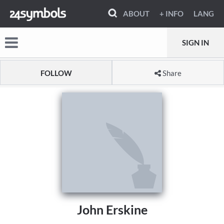
ABOUT
+ INFO
LANG
SIGN IN
FOLLOW
Share
John Erskine