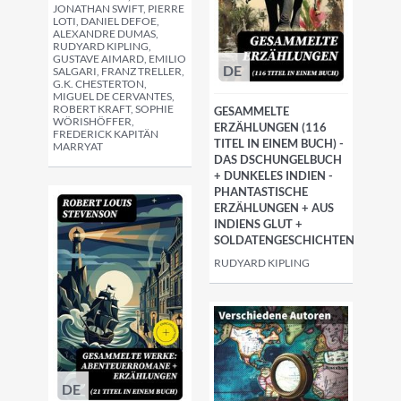
JONATHAN SWIFT, PIERRE
LOTI, DANIEL DEFOE,
ALEXANDRE DUMAS,
RUDYARD KIPLING,
GUSTAVE AIMARD, EMILIO
DE
SALGARI, FRANZ TRELLER,
G.K. CHESTERTON,
MIGUEL DE CERVANTES,
ROBERT KRAFT, SOPHIE
GESAMMELTE
WÖRISHÖFFER,
ERZÄHLUNGEN (116
FREDERICK KAPITÄN
TITEL IN EINEM BUCH) -
MARRYAT
DAS DSCHUNGELBUCH
+ DUNKELES INDIEN -
PHANTASTISCHE
ERZÄHLUNGEN + AUS
INDIENS GLUT +
SOLDATENGESCHICHTEN
RUDYARD KIPLING
DE