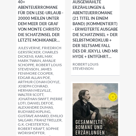
40+
AUSGEWÄHLTE
ABENTEUERROMANE
ERZÄHLUNGEN &
FÜR DEN LESE-URLAUB -
ABENTEUERROMANE
20000 MEILEN UNTER
(21 TITEL IN EINEM
DEM MEER DER GRAF
BAND) (KOMMENTIERT)
VON MONTE CHRISTO
- ERWEITERTE AUSGABE
DIE SCHATZINSEL DER
DIE SCHATZINSEL + DER
LETZTE MOHIKANER…
SELBSTMORDKLUB +
DER SELTSAME FALL
JULES VERNE, FRIEDRICH
DES DR JEKYLL UND MR
GERSTÄCKER, CHARLES
DICKENS, KARL MAY,
HYDE + ENTFÜHRT…
MARK TWAIN, AMALIE
ROBERT LOUIS
SCHOPPE, ROBERT LOUIS
STEVENSON
STEVENSON, JAMES
FENIMORE COOPER,
EDGAR ALLAN POE,
ARTHUR CONAN DOYLE,
JOSEPH CONRAD,
HERMAN MELVILLE,
WALTER SCOTT,
JONATHAN SWIFT, PIERRE
LOTI, DANIEL DEFOE,
ALEXANDRE DUMAS,
RUDYARD KIPLING,
GUSTAVE AIMARD, EMILIO
SALGARI, FRANZ TRELLER,
G.K. CHESTERTON,
ROBERT KRAFT, SOPHIE
WÖRISHÖFFER,