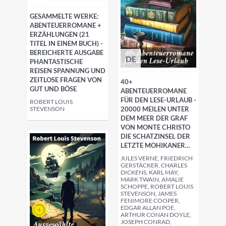
GESAMMELTE WERKE:
ABENTEUERROMANE +
ERZÄHLUNGEN (21
TITEL IN EINEM BUCH) -
BEREICHERTE AUSGABE
DE
PHANTASTISCHE
REISEN SPANNUNG UND
ZEITLOSE FRAGEN VON
40+
GUT UND BÖSE
ABENTEUERROMANE
FÜR DEN LESE-URLAUB -
ROBERT LOUIS
STEVENSON
20000 MEILEN UNTER
DEM MEER DER GRAF
VON MONTE CHRISTO
DIE SCHATZINSEL DER
LETZTE MOHIKANER…
JULES VERNE, FRIEDRICH
GERSTÄCKER, CHARLES
DICKENS, KARL MAY,
MARK TWAIN, AMALIE
SCHOPPE, ROBERT LOUIS
STEVENSON, JAMES
FENIMORE COOPER,
EDGAR ALLAN POE,
ARTHUR CONAN DOYLE,
JOSEPH CONRAD,