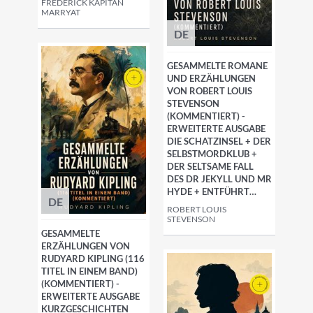
FREDERICK KAPITÄN
MARRYAT
DE
GESAMMELTE ROMANE
UND ERZÄHLUNGEN
VON ROBERT LOUIS
STEVENSON
(KOMMENTIERT) -
ERWEITERTE AUSGABE
DIE SCHATZINSEL + DER
SELBSTMORDKLUB +
DER SELTSAME FALL
DES DR JEKYLL UND MR
HYDE + ENTFÜHRT…
DE
ROBERT LOUIS
STEVENSON
GESAMMELTE
ERZÄHLUNGEN VON
RUDYARD KIPLING (116
TITEL IN EINEM BAND)
(KOMMENTIERT) -
ERWEITERTE AUSGABE
KURZGESCHICHTEN