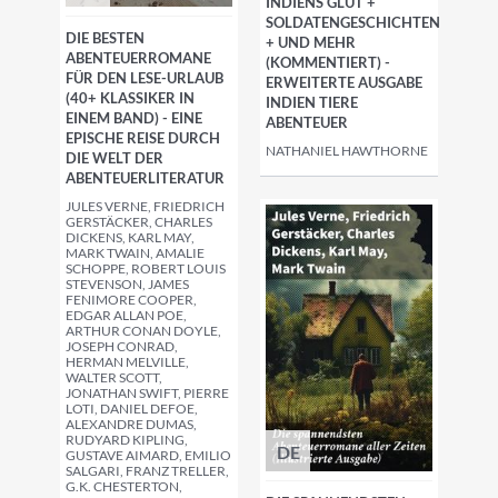
INDIENS GLUT +
SOLDATENGESCHICHTEN
DIE BESTEN
+ UND MEHR
ABENTEUERROMANE
(KOMMENTIERT) -
FÜR DEN LESE-URLAUB
ERWEITERTE AUSGABE
(40+ KLASSIKER IN
INDIEN TIERE
EINEM BAND) - EINE
ABENTEUER
EPISCHE REISE DURCH
NATHANIEL HAWTHORNE
DIE WELT DER
ABENTEUERLITERATUR
JULES VERNE, FRIEDRICH
GERSTÄCKER, CHARLES
DICKENS, KARL MAY,
MARK TWAIN, AMALIE
SCHOPPE, ROBERT LOUIS
STEVENSON, JAMES
FENIMORE COOPER,
EDGAR ALLAN POE,
ARTHUR CONAN DOYLE,
JOSEPH CONRAD,
HERMAN MELVILLE,
WALTER SCOTT,
JONATHAN SWIFT, PIERRE
LOTI, DANIEL DEFOE,
ALEXANDRE DUMAS,
RUDYARD KIPLING,
DE
GUSTAVE AIMARD, EMILIO
SALGARI, FRANZ TRELLER,
G.K. CHESTERTON,