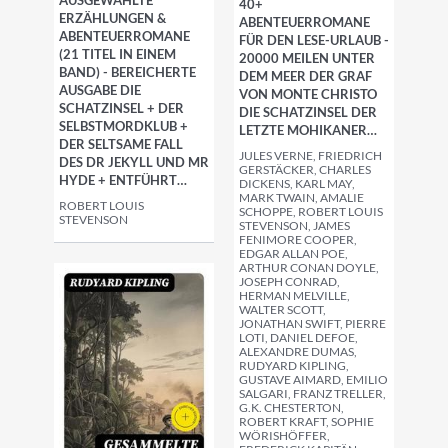
AUSGEWÄHLTE
40+
ERZÄHLUNGEN &
ABENTEUERROMANE
ABENTEUERROMANE
FÜR DEN LESE-URLAUB -
(21 TITEL IN EINEM
20000 MEILEN UNTER
BAND) - BEREICHERTE
DEM MEER DER GRAF
AUSGABE DIE
VON MONTE CHRISTO
SCHATZINSEL + DER
DIE SCHATZINSEL DER
SELBSTMORDKLUB +
LETZTE MOHIKANER…
DER SELTSAME FALL
JULES VERNE, FRIEDRICH
DES DR JEKYLL UND MR
GERSTÄCKER, CHARLES
HYDE + ENTFÜHRT…
DICKENS, KARL MAY,
MARK TWAIN, AMALIE
ROBERT LOUIS
SCHOPPE, ROBERT LOUIS
STEVENSON
STEVENSON, JAMES
FENIMORE COOPER,
EDGAR ALLAN POE,
ARTHUR CONAN DOYLE,
JOSEPH CONRAD,
HERMAN MELVILLE,
WALTER SCOTT,
JONATHAN SWIFT, PIERRE
LOTI, DANIEL DEFOE,
ALEXANDRE DUMAS,
RUDYARD KIPLING,
GUSTAVE AIMARD, EMILIO
SALGARI, FRANZ TRELLER,
G.K. CHESTERTON,
ROBERT KRAFT, SOPHIE
WÖRISHÖFFER,