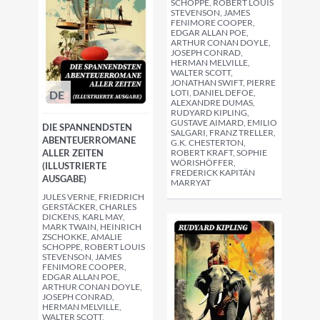
SCHOPPE, ROBERT LOUIS
STEVENSON, JAMES
FENIMORE COOPER,
EDGAR ALLAN POE,
ARTHUR CONAN DOYLE,
JOSEPH CONRAD,
HERMAN MELVILLE,
WALTER SCOTT,
JONATHAN SWIFT, PIERRE
LOTI, DANIEL DEFOE,
DE
ALEXANDRE DUMAS,
RUDYARD KIPLING,
GUSTAVE AIMARD, EMILIO
DIE SPANNENDSTEN
SALGARI, FRANZ TRELLER,
ABENTEUERROMANE
G.K. CHESTERTON,
ALLER ZEITEN
ROBERT KRAFT, SOPHIE
WÖRISHÖFFER,
(ILLUSTRIERTE
FREDERICK KAPITÄN
AUSGABE)
MARRYAT
JULES VERNE, FRIEDRICH
GERSTÄCKER, CHARLES
DICKENS, KARL MAY,
MARK TWAIN, HEINRICH
ZSCHOKKE, AMALIE
SCHOPPE, ROBERT LOUIS
STEVENSON, JAMES
FENIMORE COOPER,
EDGAR ALLAN POE,
ARTHUR CONAN DOYLE,
JOSEPH CONRAD,
HERMAN MELVILLE,
WALTER SCOTT,