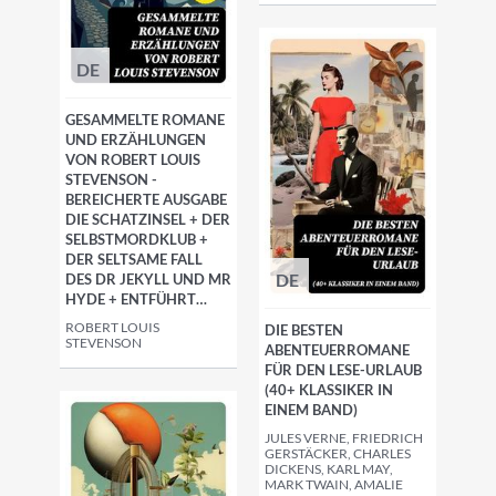
DE
GESAMMELTE ROMANE
UND ERZÄHLUNGEN
VON ROBERT LOUIS
STEVENSON -
BEREICHERTE AUSGABE
DIE SCHATZINSEL + DER
SELBSTMORDKLUB +
DER SELTSAME FALL
DE
DES DR JEKYLL UND MR
HYDE + ENTFÜHRT…
ROBERT LOUIS
DIE BESTEN
STEVENSON
ABENTEUERROMANE
FÜR DEN LESE-URLAUB
(40+ KLASSIKER IN
EINEM BAND)
JULES VERNE, FRIEDRICH
GERSTÄCKER, CHARLES
DICKENS, KARL MAY,
MARK TWAIN, AMALIE