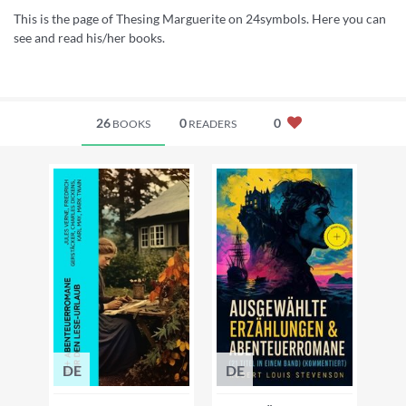
This is the page of Thesing Marguerite on 24symbols. Here you can
see and read his/her books.
26
0
0
BOOKS
READERS
DE
DE