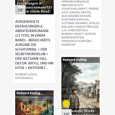
HERMAN MELVILLE,
WALTER SCOTT,
JONATHAN SWIFT, PIERRE
DE
LOTI, DANIEL DEFOE,
ALEXANDRE DUMAS,
RUDYARD KIPLING,
AUSGEWÄHLTE
GUSTAVE AIMARD, EMILIO
ERZÄHLUNGEN &
SALGARI, FRANZ TRELLER,
G.K. CHESTERTON,
ABENTEUERROMANE
ROBERT KRAFT, SOPHIE
(21 TITEL IN EINEM
WÖRISHÖFFER,
BAND) - BEREICHERTE
FREDERICK KAPITÄN
AUSGABE DIE
MARRYAT
SCHATZINSEL + DER
SELBSTMORDKLUB +
DER SELTSAME FALL
DES DR JEKYLL UND MR
HYDE + ENTFÜHRT…
ROBERT LOUIS
STEVENSON
DE