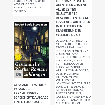
ROBERT KRAFT, SOPHIE
DIE SPANNENDSTEN
WÖRISHÖFFER,
ABENTEUERROMANE
FREDERICK KAPITÄN
ALLER ZEITEN
MARRYAT
(ILLUSTRIERTE
AUSGABE) - ENTDECKE
FESSELNDE ABENTEUER
IN ILLUSTRIERTEN
KLASSIKERN DER
WELTLITERATUR
JULES VERNE, FRIEDRICH
GERSTÄCKER, CHARLES
DICKENS, KARL MAY,
MARK TWAIN, HEINRICH
ZSCHOKKE, AMALIE
SCHOPPE, ROBERT LOUIS
STEVENSON, JAMES
FENIMORE COOPER,
EDGAR ALLAN POE,
ARTHUR CONAN DOYLE,
JOSEPH CONRAD,
DE
HERMAN MELVILLE,
WALTER SCOTT,
JONATHAN SWIFT, PIERRE
GESAMMELTE WERKE:
LOTI, DANIEL DEFOE,
ROMANE +
ALEXANDRE DUMAS,
ERZÄHLUNGEN -
RUDYARD KIPLING,
GUSTAVE AIMARD, EMILIO
BEREICHERTE AUSGABE
SALGARI, FRANZ TRELLER,
EINE LITERARISCHE
G.K. CHESTERTON,