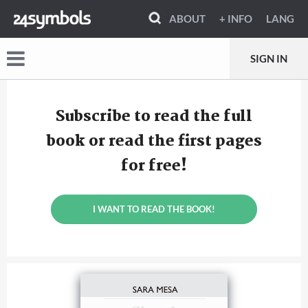
ABOUT
+ INFO
LANG
SIGN IN
Subscribe to read the full
book or read the first pages
for free!
I WANT TO READ THE BOOK!