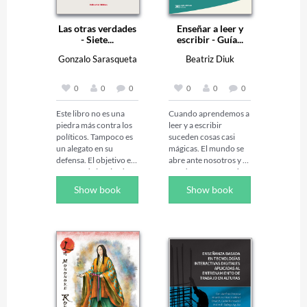
Las otras verdades
Enseñar a leer y
- Siete...
escribir - Guía...
Gonzalo Sarasqueta
Beatriz Diuk
0
0
0
0
0
0
Este libro no es una 
Cuando aprendemos a 
piedra más contra los 
leer y a escribir 
políticos. Tampoco es 
suceden cosas casi 
un alegato en su 
mágicas. El mundo se 
defensa. El objetivo es 
abre ante nosotros y 
escapar de la mirada 
nos damos cuenta de 
maniquea y alumbrar 
que podemos transitar 
Show book
Show book
un costado poco 
y disfrutar ese 
explorado: las 
territorio infinito. 
amistades que han 
Enseñar a leer y 
tejido distintos líderes 
escribir es dar la llave 
mientras disputaban el 
que abre la puerta a 
poder y decidían el 
ese universo 
futuro de sus 
inconmensurable de la 
sociedades o del 
imaginación, la 
mundo; cómo se 
creatividad, el 
construyeron 
conocimiento.
