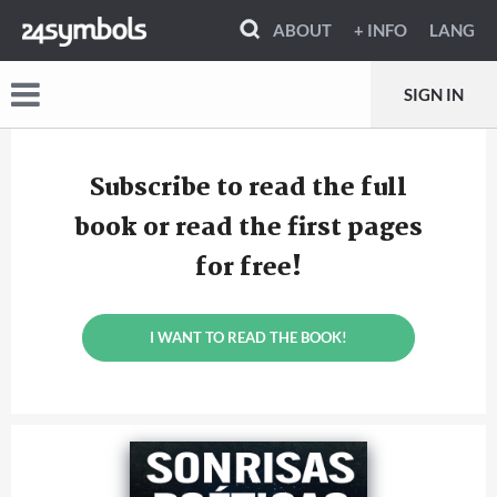
ABOUT
+ INFO
LANG
SIGN IN
Subscribe to read the full
book or read the first pages
for free!
I WANT TO READ THE BOOK!