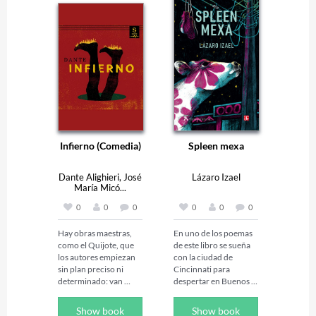
Infierno (Comedia)
Spleen mexa
Dante Alighieri, José
Lázaro Izael
María Micó...
0
0
0
0
0
0
Hay obras maestras, 
En uno de los poemas 
como el Quijote, que 
de este libro se sueña 
los autores empiezan 
con la ciudad de 
sin plan preciso ni 
Cincinnati para 
determinado: van 
despertar en Buenos 
haciendo de la 
Aires y extrañar a 
necesidad virtud, 
alguien en México. En 
Show book
Show book