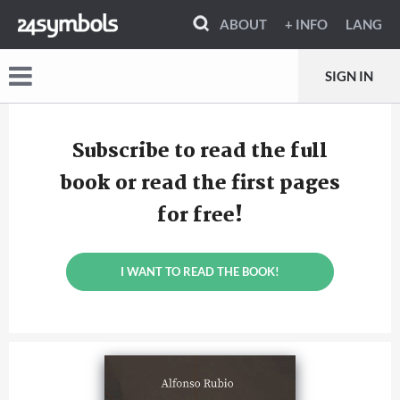
ABOUT
+ INFO
LANG
SIGN IN
Subscribe to read the full
book or read the first pages
for free!
I WANT TO READ THE BOOK!