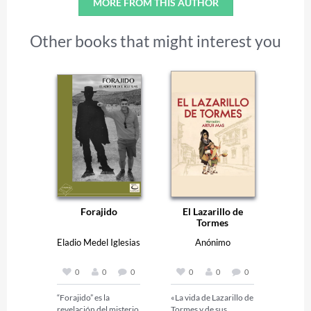
MORE FROM THIS AUTHOR
Other books that might interest you
Forajido
El Lazarillo de
Tormes
Eladio Medel Iglesias
Anónimo
0
0
0
0
0
0
“Forajido” es la 
«La vida de Lazarillo de 
revelación del misterio 
Tormes y de sus 