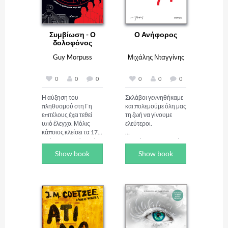
Συμβίωση - Ο
Ο Ανήφορος
δολοφόνος
μπορεί να...
Guy Morpuss
Μιχάλης Νταγγίνης
0
0
0
0
0
0
Η αύξηση του 
Σκλάβοι γεννηθήκαμε 
πληθυσμού στη Γη 
και πολεμούμε όλη μας 
επιτέλους έχει τεθεί 
τη ζωή να γίνουμε 
υπό έλεγχο. Μόλις 
ελεύτεροι.

κάποιος κλείσει τα 17, 
πρέπει να επιλέξει πώς 
Στα μέσα της δεκαετίας 
θα ζήσει στη συνέχεια. 
του '40, αμέσως μετά 
Show book
Show book
Και πότε θα πεθάνει. 
τον Ζορμπά, ο 
Ως ανδροειδές έχεις 
Καζαντζά­κης γράφει 
διάρκεια ζωής 80 
τον Ανήφορο, ένα 
χρόνια. Ως εργάτης 
κείμενο εσωτερικό, 
ακολουθείς τη φυσική 
που το διακρίνει 
πορεία χωρίς 
μελαγχολία βαθιά και 
συγκεκριμένη 
λυτρωτική.

ημερομηνία λήξης. Ως 
Η δράση του 
ηδονιστής έχεις 
εκτυλίσσεται αμέ­­σως 