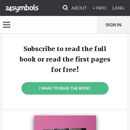
ABOUT
+ INFO
LANG
SIGN IN
Subscribe to read the full
book or read the first pages
for free!
I WANT TO READ THE BOOK!