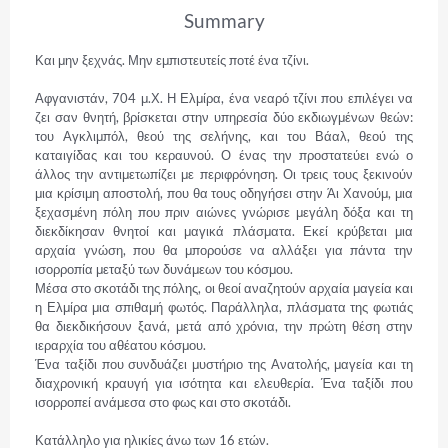
Summary
Και μην ξεχνάς. Μην εμπιστευτείς ποτέ ένα τζίνι.

Αφγανιστάν, 704 μ.Χ. Η Ελμίρα, ένα νεαρό τζίνι που επιλέγει να 
ζει σαν θνητή, βρίσκεται στην υπηρεσία δύο εκδιωγμένων θεών: 
του Αγκλιμπόλ, θεού της σελήνης, και του Βάαλ, θεού της 
καταιγίδας και του κεραυνού. Ο ένας την προστατεύει ενώ ο 
άλλος την αντιμετωπίζει με περιφρόνηση. Οι τρεις τους ξεκινούν 
μια κρίσιμη αποστολή, που θα τους οδηγήσει στην Άι Χανούμ, μια 
ξεχασμένη πόλη που πριν αιώνες γνώρισε μεγάλη δόξα και τη 
διεκδίκησαν θνητοί και μαγικά πλάσματα. Εκεί κρύβεται μια 
αρχαία γνώση, που θα μπορούσε να αλλάξει για πάντα την 
ισορροπία μεταξύ των δυνάμεων του κόσμου.

Μέσα στο σκοτάδι της πόλης, οι θεοί αναζητούν αρχαία μαγεία και 
η Ελμίρα μια σπιθαμή φωτός. Παράλληλα, πλάσματα της φωτιάς 
θα διεκδικήσουν ξανά, μετά από χρόνια, την πρώτη θέση στην 
ιεραρχία του αθέατου κόσμου.

Ένα ταξίδι που συνδυάζει μυστήριο της Ανατολής, μαγεία και τη 
διαχρονική κραυγή για ισότητα και ελευθερία. Ένα ταξίδι που 
ισορροπεί ανάμεσα στο φως και στο σκοτάδι.

Κατάλληλο για ηλικίες άνω των 16 ετών.