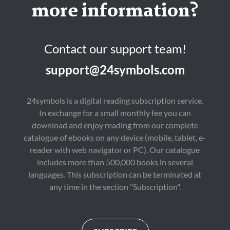
Vortag zu Halloween 
gerade ihre kleine 
more information?
aus dem Sanatorium 
Tochter verloren. Lucy 
und kehrt nach 
und Jim Corliss finden 
Haddonfield zurück, 
nach einem erbitterten 
wohin er von Dr. 
Scheidungskrieg 
Loomis, seinem 
wieder zusammen, als 
Contact our support team!
behandelnden 
ihr kleiner Sohn 
Psychiater, verfolgt 
plötzlich 
support@24symbols.com
wird. Loomis ist 
verschwindet. Voller 
überzeugt davon, dass 
Panik wartet die ganze 
Michael Myers die 
Bevölkerung von 
Verkörperung des 
Eastbury auf das 
24symbols is a digital reading subscription service.
Bösen ist – und dass er 
nächste Opfer, und 
In exchange for a small monthly fee you can
nach Haddonfield 
jeder stellt sich die 
zurückgekehrt ist, um 
Frage nach dem Grund 
download and enjoy reading from our complete
das Entsetzliche zu 
des Terrors. 

catalogue of ebooks on any device (mobile, tablet, e-
vollenden, was er 
Doch niemand ahnt 
fünfzehn Jahre zuvor 
etwas vom Gott-
reader with web navigator or PC). Our catalogue
begonnen hat... 

Projekt... 

includes more than 500,000 books in several
languages. This subscription can be terminated at
John Carpenters 
Der Roman Das Gott-
Halloween – Die Nacht 
Projekt von Bestseller-
any time in the section "Subscription".
des Grauens (1978) 
Autor John Saul 
gilt als der Archetyp 
erschien erstmals im 
des sogenannten 
Jahr 1982 und gilt als 
Slasherfilms der 
Klassiker der 
1980er und 1990er 
modernen Horror-