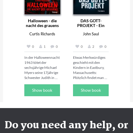
Halloween - die
DAS GOTT-
nacht des grauens
PROJEKT - Ein
Horror-Roman
Curtis Richards
John Saul
0
1
0
0
2
0
In der Halloweennacht 
Etwas Merkwürdiges 
1963 tötet der 
geschieht mit den 
sechsjährige Michael 
Kindern in Eastbury, 
Myers seine 17jährige 
Massachusetts: 
Schwester Judith in 
Plötzlich findet man 
ihrem Haus in 
scheinbar gesunde 
Haddonfield in Illinois 
Babies tot in ihren 
Show book
Show book
mit einem 
Bettchen. Eine kalte 
Küchenmesser, 
Furcht ergreift die 
woraufhin er ins 
Herzen aller Eltern in 
Smith’s-Grove-
der Stadt, denn etwas 
Sanatorium 
Unerklärliches holt 
eingeliefert wird. 

sich ein Kind nach dem 
Do you need any help, or
Im Alter von 21 Jahren 
anderen... 

entkommt Myers am 
Sally Montgomery hat 