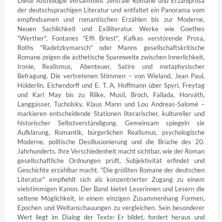
Diese Anthologie versammelt zentrale Romane und Erzählprosa 
der deutschsprachigen Literatur und entfaltet ein Panorama vom 
empfindsamen und romantischen Erzählen bis zur Moderne, 
Neuen Sachlichkeit und Exilliteratur. Werke wie Goethes 
"Werther", Fontanes "Effi Briest", Kafkas verstörende Prosa, 
Roths "Radetzkymarsch" oder Manns gesellschaftskritische 
Romane zeigen die ästhetische Spannweite zwischen Innerlichkeit, 
Ironie, Realismus, Abenteuer, Satire und metaphysischer 
Befragung. Die vertretenen Stimmen – von Wieland, Jean Paul, 
Hölderlin, Eichendorff und E. T. A. Hoffmann über Spyri, Freytag 
und Karl May bis zu Rilke, Musil, Broch, Fallada, Horváth, 
Langgässer, Tucholsky, Klaus Mann und Lou Andreas-Salomé – 
markieren entscheidende Stationen literarischer, kultureller und 
historischer Selbstverständigung. Gemeinsam spiegeln sie 
Aufklärung, Romantik, bürgerlichen Realismus, psychologische 
Moderne, politische Desillusionierung und die Brüche des 20. 
Jahrhunderts. Ihre Verschiedenheit macht sichtbar, wie der Roman 
gesellschaftliche Ordnungen prüft, Subjektivität erfindet und 
Geschichte erzählbar macht. "Die größten Romane der deutschen 
Literatur" empfiehlt sich als konzentrierter Zugang zu einem 
vielstimmigen Kanon. Der Band bietet Leserinnen und Lesern die 
seltene Möglichkeit, in einem einzigen Zusammenhang Formen, 
Epochen und Weltanschauungen zu vergleichen. Sein besonderer 
Wert liegt im Dialog der Texte: Er bildet, fordert heraus und 