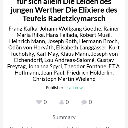
für sich allein Die Leiden des
jungen Werther Die Elixiere des
Teufels Radetzkymarsch
Franz Kafka
,
Johann Wolfgang Goethe
,
Rainer
Maria Rilke
,
Hans Fallada
,
Robert Musil
,
Heinrich Mann
,
Joseph Roth
,
Hermann Broch
,
Ödön von Horváth
,
Elisabeth Langgässer
,
Kurt
Tucholsky
,
Karl May
,
Klaus Mann
,
Joseph von
Eichendorff
,
Lou Andreas-Salomé
,
Gustav
Freytag
,
Johanna Spyri
,
Theodor Fontane
,
E.T.A.
Hoffmann
,
Jean Paul
,
Friedrich Hölderlin
,
Christoph Martin Wieland
Publisher:
e-artnow
0
0
0
Summary