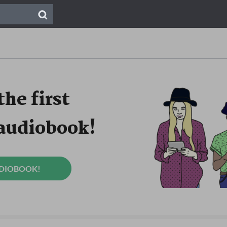
the first
 audiobook!
UDIOBOOK!