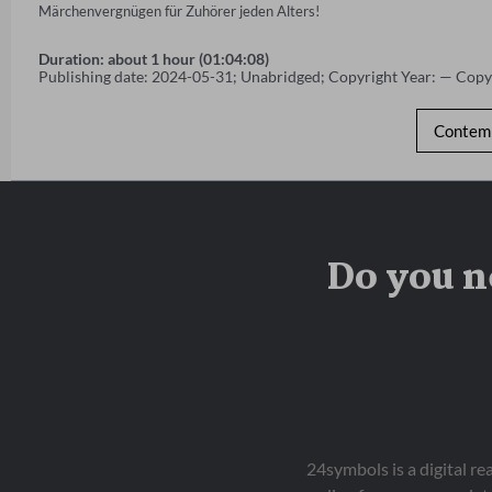
Märchenvergnügen für Zuhörer jeden Alters!
Duration: about 1 hour (01:04:08)
Publishing date: 2024-05-31; Unabridged; Copyright Year: — Copy
Contemp
Do you n
24symbols is a digital r