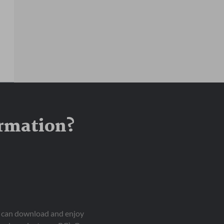
ormation?
ou can download and enjoy