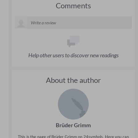
Comments
Help other users to discover new readings
About the author
Brüder Grimm
This is the page of Brüder Grimm on 24symbols. Here you can