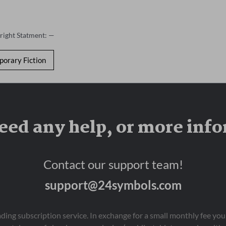
right Statment: —
orary Fiction
eed any help, or more inf
Contact our support team!
support@24symbols.com
eading subscription service. In exchange for a small monthly fee y