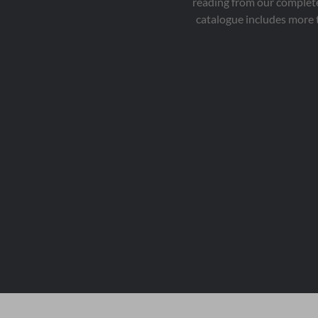
reading from our complete
catalogue includes more 