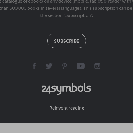
 catalogue of ebooks on any device (mobile, tablet, e-reader with
than 500,000 books in several languages. This subscription can be 
the section "Subscription".
SUBSCRIBE
Reinvent reading