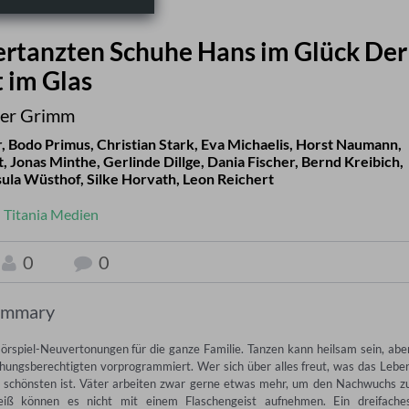
ertanzten Schuhe Hans im Glück Der
t im Glas
er Grimm
r
,
Bodo Primus
,
Christian Stark
,
Eva Michaelis
,
Horst Naumann
,
t
,
Jonas Minthe
,
Gerlinde Dillge
,
Dania Fischer
,
Bernd Kreibich
,
ula Wüsthof
,
Silke Horvath
,
Leon Reichert
:
Titania Medien
0
0
ummary
spiel-Neuvertonungen für die ganze Familie. Tanzen kann heilsam sein, aber
hungsberechtigten vorprogrammiert. Wer sich über alles freut, was das Leben
m schönsten ist. Väter arbeiten zwar gerne etwas mehr, um den Nachwuchs zu
eiß können es nicht mit einem Flaschengeist aufnehmen. Ein dreifaches