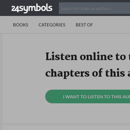
BOOKS
CATEGORIES
BEST OF
Listen online to 
chapters of this
I WANT TO LISTEN TO THIS A