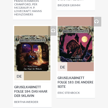
FRANCIS MARION
CRAWFORD, PER
BRÜDER GRIMM
MCGRAUP, H. P.
LOVECRAFT, HANNS
HEINZ EWERS
DE
DE
GRUSELKABINETT
FOLGE 183: DIE ANDERE
SEITE
GRUSELKABINETT
FOLGE 184: DAS HAAR
ERIC STENBOCK
DER SKLAVIN
BERTHA WERDER