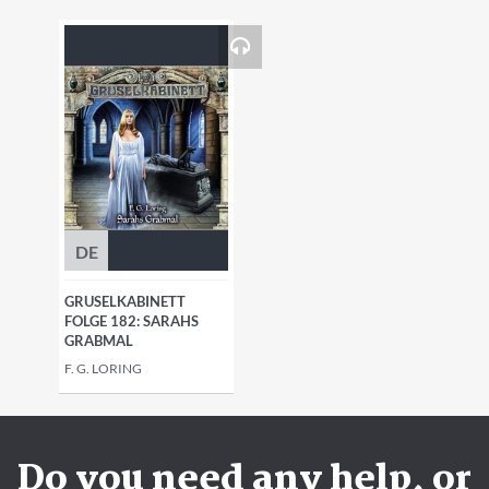
DE
GRUSELKABINETT
FOLGE 182: SARAHS
GRABMAL
F. G. LORING
Do you need any help, or