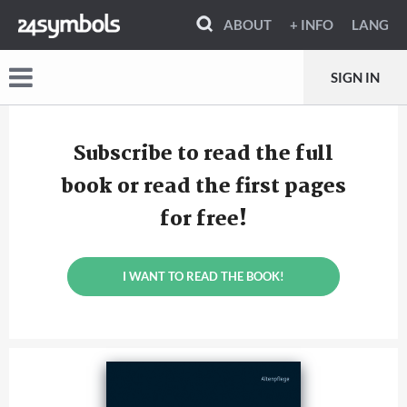
ABOUT
+ INFO
LANG
SIGN IN
Subscribe to read the full
book or read the first pages
for free!
I WANT TO READ THE BOOK!