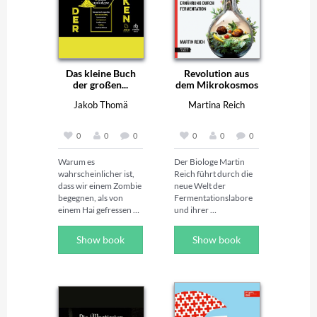
Das kleine Buch
Revolution aus
der großen...
dem Mikrokosmos
Jakob Thomä
Martina Reich
0
0
0
0
0
0
Warum es 
Der Biologe Martin 
wahrscheinlicher ist, 
Reich führt durch die 
dass wir einem Zombie 
neue Welt der 
begegnen, als von 
Fermentationslabore 
einem Hai gefressen zu 
und ihrer 
werden. 

Möglichkeiten.

Show book
Show book
Wir haben wenig 
Braukessel statt 
Ahnung davon, 
Bauernhof? Damit 
welchen Risiken wir 
könnten wir den 
tagtäglich ausgesetzt 
katastrophalen 
sind. Der Think-Tank-
Einfluss unserer 
Begründer Jakob 
Ernährung auf Umwelt 