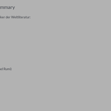
ummary
er der Weltliteratur:

d Rumi)
