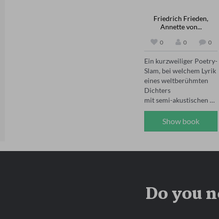
unserer Träume

überprüfen, die wahren 
dort reden wir kaum im 
Bedürfnisse dahinter zu 
Friedrich Frieden,
Annette von...
Ursprung

erspüren und einen 
Gedichte leben in ihren 
neuen, gesünderen 
0
0
0
Bildern

Umgang mit sich selbst 
haben ein Vorbild eine 
zu finden. Ein 
Ein kurzweiliger Poetry-
Muse

einfühlsamer, 
Slam, bei welchem Lyrik 
aus dem Bild wird das 
lebenskluger und 
eines weltberühmten 
Wort

heilsamer 
Dichters

aus dem Bild das ich 
Gedichtzyklus über die 
mit semi-akustischen 
sehe

Macht der Selbstliebe!
Instrumenten (Gitarren 
wenn ich an dich denke

+ Bass) und intuitiver 
Show book
wird das Wort werden 

Percussion

Worte werden Gedichte

untermalt wird. Ob in 
so ist das
der Badewanne, 
unterwegs, auf Parties 
oder im Bett - auf

dem Abspielmedium 
Do you n
Ihrer Wahl "Play-
Prozess starten" und die 
Reise beginnen lassen....

Textinhalt von Annette 