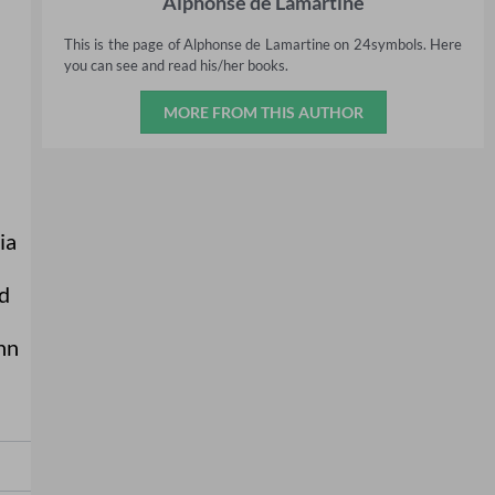
Alphonse de Lamartine
This is the page of Alphonse de Lamartine on 24symbols. Here
you can see and read his/her books.
MORE FROM THIS AUTHOR
ia
d
nn