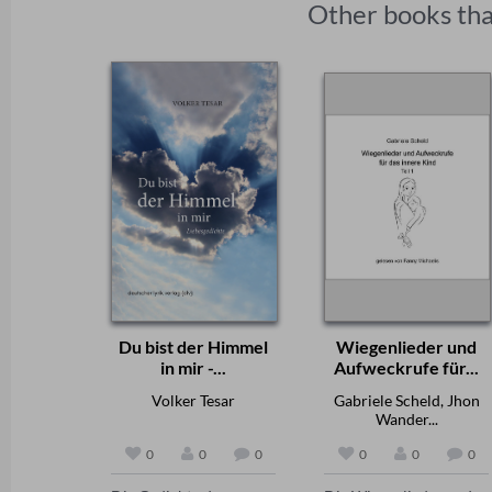
Other books tha
Du bist der Himmel
Wiegenlieder und
in mir -...
Aufweckrufe für...
Volker Tesar
Gabriele Scheld, Jhon
Wander...
0
0
0
0
0
0