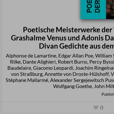
Poetische Meisterwerke der W
Grashalme Venus und Adonis Das
Divan Gedichte aus dem
Alphonse de Lamartine
,
Edgar Allan Poe
,
William
Rilke
,
Dante Alighieri
,
Robert Burns
,
Percy Byss
Baudelaire
,
Giacomo Leopardi
,
Joachim Ringelna
von Straßburg
,
Annette von Droste-Hülshoff
,
V
Stéphane Mallarmé
,
Alexander Sergejewitsch Pus
Wolfgang Goethe
,
John Mil
Publis
0