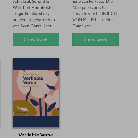
Schicksal, Schuld & 
Eine starke Frau.  Die 
Wahrheit – Sophokles' 
Marquise von O... 
Tragödienklassiker, 
Novelle von HEINRICH 
ungekürzt gesprochen 
VON KLEIST.     ›...eine 
von Sven Görtz.Über 
Dame von 
das Hörbuch:"König 
vortrefflichem Ruf, und 
Ödipus" ist eines der 
Mutter von mehreren 
Show book
Show book
großen Meisterwerke 
wohlerzogenen 
der griechischen 
Kindern, läßt 
Tragödie – dramatisch, 
bekanntmachen: dass 
tiefgründig und 
sie, ohne ihr Wissen, in 
erschütternd aktuell. 
andere Umstände 
Sophokles erzählt die 
gekommen sei, dass der 
Geschichte eines 
Vater zu dem Kinde, das 
Mannes, der der 
sie gebären würde, sich 
Wahrheit über seine 
melden solle, und dass 
Herkunft auf die Spur 
sie, aus 
kommt – und daran 
Familienrücksichten, 
zerbricht.Dem König 
entschlossen wäre, ihn 
Laios wird prophezeit, 
zu heiraten.‹ Nach dem 
sein Sohn werde ihn 
Tode ihres Mannes lebt 
töten und seine Frau 
die Marquise mit ihren 
Verliebte Verse
heiraten. Der Versuch, 
Kindern auf einer 