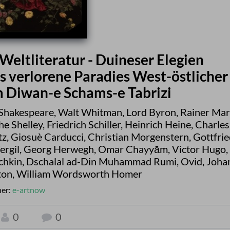
eltliteratur - Duineser Elegien
 verlorene Paradies West-östlicher
 Diwan-e Schams-e Tabrizi
 Shakespeare
,
Walt Whitman
,
Lord Byron
,
Rainer Mar
he Shelley
,
Friedrich Schiller
,
Heinrich Heine
,
Charles
tz
,
Giosuè Carducci
,
Christian Morgenstern
,
Gottfrie
ergil
,
Georg Herwegh
,
Omar Chayyām
,
Victor Hugo
,
chkin
,
Dschalal ad-Din Muhammad Rumi
,
Ovid
,
Joha
ton
,
William Wordsworth Homer
her:
e-artnow
0
0