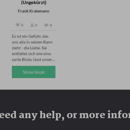
(Ungekürzt)
dieses Schicksal 
Zitadelle bei ihren 
abzuwenden, führt 
Eltern. Diese wird in 
Frank Kralemann
geradewegs in seine 
den Wirren des Krieges 
Erfüllung. Der 
von russischen Truppen 
0
0
0
verstoßene Säugling 
überfallen. Nur knapp 
Ödipus wächst 
wird sie von einem 
Es ist ein Gefühl, das 
unwissend auf – und 
russischen Offizier vor 
uns alle in seinen Bann 
wird zum Werkzeug 
dessen Soldaten 
zieht - die Liebe. Sie 
seines eigenen 
gerettet. Dieser Offizier 
entfaltet sich wie eine 
Untergangs.Sven Görtz 
macht ihr Monate 
zarte Blüte, lässt unsere 
interpretiert dieses 
später einen 
Herzen höher schlagen 
klassische Drama mit 
vehementen 
und verwandelt graue 
Show book
starker Stimme und 
Heiratsantrag. Die 
Tage in leuchtende 
dramatischer Tiefe – für 
Dinge nehmen ihren 
Momente. In diesem 
ein eindrucksvolles 
Lauf. Als ihr Vater 
Buch sind die schönsten 
Hörerlebnis antiker 
erfährt, dass sie 
Liebesgedichte vereint, 
Literatur.Warum dieses 
schwanger sei und kein 
die das ewige 
Hörbuch?- Klassiker 
Vater bekannt wäre, 
Mysterium der Liebe in 
der antiken Tragödie – 
verstößt er sie des 
eed any help, or more inf
all ihrer Pracht und 
ungekürzt & zeitlos- 
Hauses.    Eine 
Zartheit feiern. Jedes 
Themen: Schicksal, 
wunderschöne und 
Wort ist ein Liebesbrief 
Erkenntnis, Schuld, 
zeitlose Geschichte 
an die Frau, an die 