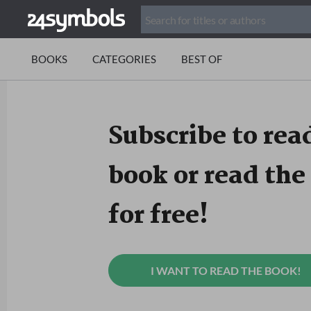
BOOKS
CATEGORIES
BEST OF
Subscribe to read
book or read the 
for free!
I WANT TO READ THE BOOK!