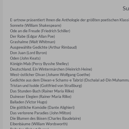
S
E-artnow präsentiert Ihnen die Anthologie der größten poetischen Klassik
Sonnete (William Shakespeare)

Ode an die Freude (Friedrich Schiller)

Der Rabe (Edgar Allan Poe)

Grashalme (Walt Whitman)

Ausgewählte Gedichte (Arthur Rimbaud)

Don Juan (Lord Byron)

Oden (John Keats)

Königin Mab (Percy Bysshe Shelley)

Deutschland. Ein Wintermärchen (Heinrich Heine)

West-östlicher Divan (Johann Wolfgang Goethe)

Gedichte aus dem Diwan-e Schams-e Tabrizi (Dschalal ad-Din Muhamma
Tristan und Isolde (Gottfried von Straßburg)

Das Stunden-Buch (Rainer Maria Rilke)

Duineser Elegien (Rainer Maria Rilke)

Balladen (Victor Hugo)

Die göttliche Komödie (Dante Alighieri)

Das verlorene Paradies (John Milton)

Die Blumen des Bösen (Charles Baudelaire)

Eibenbäume (William Wordsworth)
