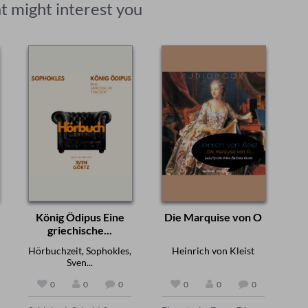
t might interest you
König Ödipus Eine
Die Marquise von O
griechische...
Hörbuchzeit, Sophokles,
Heinrich von Kleist
Sven...
0
0
0
0
0
0