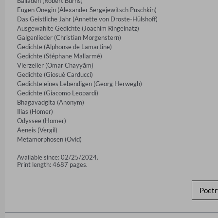
Balladen (Robert Burns)

Eugen Onegin (Alexander Sergejewitsch Puschkin)

Das Geistliche Jahr (Annette von Droste-Hülshoff)

Ausgewählte Gedichte (Joachim Ringelnatz)

Galgenlieder (Christian Morgenstern)

Gedichte (Alphonse de Lamartine)

Gedichte (Stéphane Mallarmé)

Vierzeiler (Omar Chayyām)

Gedichte (Giosuè Carducci)

Gedichte eines Lebendigen (Georg Herwegh)

Gedichte (Giacomo Leopardi)

Bhagavadgita (Anonym)

Ilias (Homer)

Odyssee (Homer)

Aeneis (Vergil)

Metamorphosen (Ovid)
Available since: 02/25/2024.
Print length: 4687 pages.
Poetr