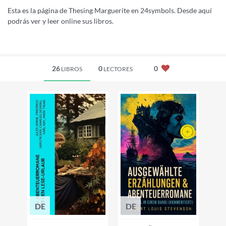
Esta es la página de Thesing Marguerite en 24symbols. Desde aquí
podrás ver y leer online sus libros.
26
0
0
LIBROS
LECTORES
DE
DE