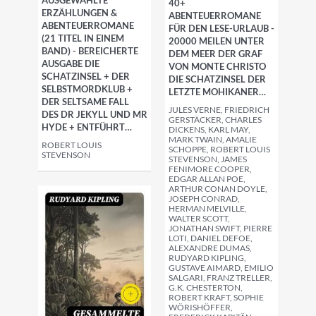
AUSGEWÄHLTE
40+
ERZÄHLUNGEN &
ABENTEUERROMANE
ABENTEUERROMANE
FÜR DEN LESE-URLAUB -
(21 TITEL IN EINEM
20000 MEILEN UNTER
BAND) - BEREICHERTE
DEM MEER DER GRAF
AUSGABE DIE
VON MONTE CHRISTO
SCHATZINSEL + DER
DIE SCHATZINSEL DER
SELBSTMORDKLUB +
LETZTE MOHIKANER…
DER SELTSAME FALL
JULES VERNE, FRIEDRICH
DES DR JEKYLL UND MR
GERSTÄCKER, CHARLES
HYDE + ENTFÜHRT…
DICKENS, KARL MAY,
MARK TWAIN, AMALIE
ROBERT LOUIS
SCHOPPE, ROBERT LOUIS
STEVENSON
STEVENSON, JAMES
FENIMORE COOPER,
EDGAR ALLAN POE,
ARTHUR CONAN DOYLE,
JOSEPH CONRAD,
HERMAN MELVILLE,
WALTER SCOTT,
JONATHAN SWIFT, PIERRE
LOTI, DANIEL DEFOE,
ALEXANDRE DUMAS,
RUDYARD KIPLING,
GUSTAVE AIMARD, EMILIO
SALGARI, FRANZ TRELLER,
G.K. CHESTERTON,
ROBERT KRAFT, SOPHIE
WÖRISHÖFFER,