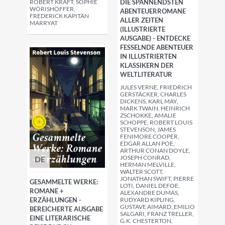
ROBERT KRAFT, SOPHIE
DIE SPANNENDSTEN
WÖRISHÖFFER,
ABENTEUERROMANE
FREDERICK KAPITÄN
ALLER ZEITEN
MARRYAT
(ILLUSTRIERTE
AUSGABE) - ENTDECKE
FESSELNDE ABENTEUER
IN ILLUSTRIERTEN
KLASSIKERN DER
WELTLITERATUR
JULES VERNE, FRIEDRICH
GERSTÄCKER, CHARLES
DICKENS, KARL MAY,
MARK TWAIN, HEINRICH
ZSCHOKKE, AMALIE
SCHOPPE, ROBERT LOUIS
STEVENSON, JAMES
FENIMORE COOPER,
EDGAR ALLAN POE,
ARTHUR CONAN DOYLE,
JOSEPH CONRAD,
DE
HERMAN MELVILLE,
WALTER SCOTT,
JONATHAN SWIFT, PIERRE
GESAMMELTE WERKE:
LOTI, DANIEL DEFOE,
ROMANE +
ALEXANDRE DUMAS,
ERZÄHLUNGEN -
RUDYARD KIPLING,
GUSTAVE AIMARD, EMILIO
BEREICHERTE AUSGABE
SALGARI, FRANZ TRELLER,
EINE LITERARISCHE
G.K. CHESTERTON,