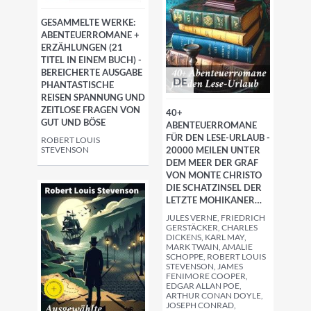
GESAMMELTE WERKE:
ABENTEUERROMANE +
ERZÄHLUNGEN (21
TITEL IN EINEM BUCH) -
BEREICHERTE AUSGABE
DE
PHANTASTISCHE
REISEN SPANNUNG UND
ZEITLOSE FRAGEN VON
40+
GUT UND BÖSE
ABENTEUERROMANE
FÜR DEN LESE-URLAUB -
ROBERT LOUIS
STEVENSON
20000 MEILEN UNTER
DEM MEER DER GRAF
VON MONTE CHRISTO
DIE SCHATZINSEL DER
LETZTE MOHIKANER…
JULES VERNE, FRIEDRICH
GERSTÄCKER, CHARLES
DICKENS, KARL MAY,
MARK TWAIN, AMALIE
SCHOPPE, ROBERT LOUIS
STEVENSON, JAMES
FENIMORE COOPER,
EDGAR ALLAN POE,
ARTHUR CONAN DOYLE,
JOSEPH CONRAD,