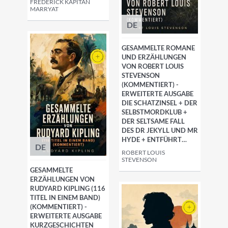
FREDERICK KAPITÄN
MARRYAT
DE
GESAMMELTE ROMANE
UND ERZÄHLUNGEN
VON ROBERT LOUIS
STEVENSON
(KOMMENTIERT) -
ERWEITERTE AUSGABE
DIE SCHATZINSEL + DER
SELBSTMORDKLUB +
DER SELTSAME FALL
DES DR JEKYLL UND MR
HYDE + ENTFÜHRT…
DE
ROBERT LOUIS
STEVENSON
GESAMMELTE
ERZÄHLUNGEN VON
RUDYARD KIPLING (116
TITEL IN EINEM BAND)
(KOMMENTIERT) -
ERWEITERTE AUSGABE
KURZGESCHICHTEN