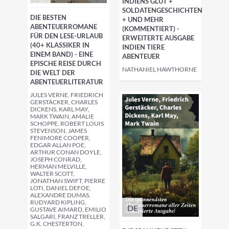
INDIENS GLUT +
SOLDATENGESCHICHTEN
DIE BESTEN
+ UND MEHR
ABENTEUERROMANE
(KOMMENTIERT) -
FÜR DEN LESE-URLAUB
ERWEITERTE AUSGABE
(40+ KLASSIKER IN
INDIEN TIERE
EINEM BAND) - EINE
ABENTEUER
EPISCHE REISE DURCH
NATHANIEL HAWTHORNE
DIE WELT DER
ABENTEUERLITERATUR
JULES VERNE, FRIEDRICH
GERSTÄCKER, CHARLES
DICKENS, KARL MAY,
MARK TWAIN, AMALIE
SCHOPPE, ROBERT LOUIS
STEVENSON, JAMES
FENIMORE COOPER,
EDGAR ALLAN POE,
ARTHUR CONAN DOYLE,
JOSEPH CONRAD,
HERMAN MELVILLE,
WALTER SCOTT,
JONATHAN SWIFT, PIERRE
LOTI, DANIEL DEFOE,
ALEXANDRE DUMAS,
RUDYARD KIPLING,
DE
GUSTAVE AIMARD, EMILIO
SALGARI, FRANZ TRELLER,
G.K. CHESTERTON,