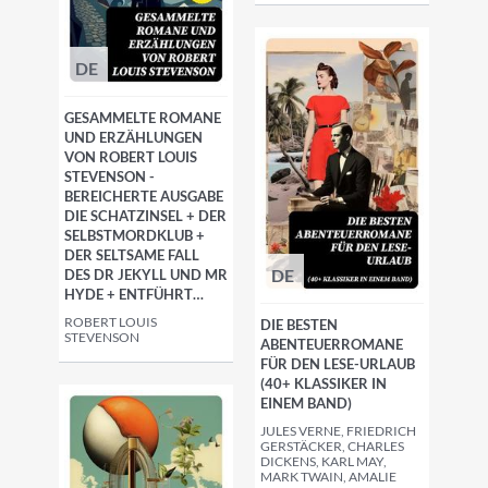
DE
GESAMMELTE ROMANE
UND ERZÄHLUNGEN
VON ROBERT LOUIS
STEVENSON -
BEREICHERTE AUSGABE
DIE SCHATZINSEL + DER
SELBSTMORDKLUB +
DER SELTSAME FALL
DE
DES DR JEKYLL UND MR
HYDE + ENTFÜHRT…
ROBERT LOUIS
DIE BESTEN
STEVENSON
ABENTEUERROMANE
FÜR DEN LESE-URLAUB
(40+ KLASSIKER IN
EINEM BAND)
JULES VERNE, FRIEDRICH
GERSTÄCKER, CHARLES
DICKENS, KARL MAY,
MARK TWAIN, AMALIE