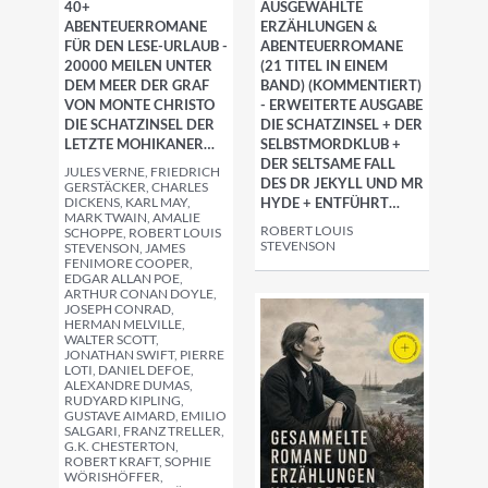
40+
AUSGEWÄHLTE
ABENTEUERROMANE
ERZÄHLUNGEN &
FÜR DEN LESE-URLAUB -
ABENTEUERROMANE
20000 MEILEN UNTER
(21 TITEL IN EINEM
DEM MEER DER GRAF
BAND) (KOMMENTIERT)
VON MONTE CHRISTO
- ERWEITERTE AUSGABE
DIE SCHATZINSEL DER
DIE SCHATZINSEL + DER
LETZTE MOHIKANER…
SELBSTMORDKLUB +
DER SELTSAME FALL
JULES VERNE, FRIEDRICH
DES DR JEKYLL UND MR
GERSTÄCKER, CHARLES
DICKENS, KARL MAY,
HYDE + ENTFÜHRT…
MARK TWAIN, AMALIE
ROBERT LOUIS
SCHOPPE, ROBERT LOUIS
STEVENSON
STEVENSON, JAMES
FENIMORE COOPER,
EDGAR ALLAN POE,
ARTHUR CONAN DOYLE,
JOSEPH CONRAD,
HERMAN MELVILLE,
WALTER SCOTT,
JONATHAN SWIFT, PIERRE
LOTI, DANIEL DEFOE,
ALEXANDRE DUMAS,
RUDYARD KIPLING,
GUSTAVE AIMARD, EMILIO
SALGARI, FRANZ TRELLER,
G.K. CHESTERTON,
ROBERT KRAFT, SOPHIE
WÖRISHÖFFER,