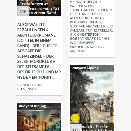
HERMAN MELVILLE,
WALTER SCOTT,
JONATHAN SWIFT, PIERRE
DE
LOTI, DANIEL DEFOE,
ALEXANDRE DUMAS,
RUDYARD KIPLING,
AUSGEWÄHLTE
GUSTAVE AIMARD, EMILIO
ERZÄHLUNGEN &
SALGARI, FRANZ TRELLER,
G.K. CHESTERTON,
ABENTEUERROMANE
ROBERT KRAFT, SOPHIE
(21 TITEL IN EINEM
WÖRISHÖFFER,
BAND) - BEREICHERTE
FREDERICK KAPITÄN
AUSGABE DIE
MARRYAT
SCHATZINSEL + DER
SELBSTMORDKLUB +
DER SELTSAME FALL
DES DR JEKYLL UND MR
HYDE + ENTFÜHRT…
ROBERT LOUIS
STEVENSON
DE