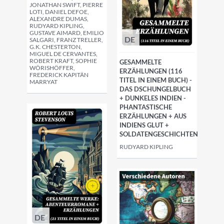
JONATHAN SWIFT, PIERRE
LOTI, DANIEL DEFOE,
ALEXANDRE DUMAS,
RUDYARD KIPLING,
GUSTAVE AIMARD, EMILIO
DE
SALGARI, FRANZ TRELLER,
G.K. CHESTERTON,
MIGUEL DE CERVANTES,
ROBERT KRAFT, SOPHIE
GESAMMELTE
WÖRISHÖFFER,
ERZÄHLUNGEN (116
FREDERICK KAPITÄN
TITEL IN EINEM BUCH) -
MARRYAT
DAS DSCHUNGELBUCH
+ DUNKELES INDIEN -
PHANTASTISCHE
ERZÄHLUNGEN + AUS
INDIENS GLUT +
SOLDATENGESCHICHTEN
RUDYARD KIPLING
DE