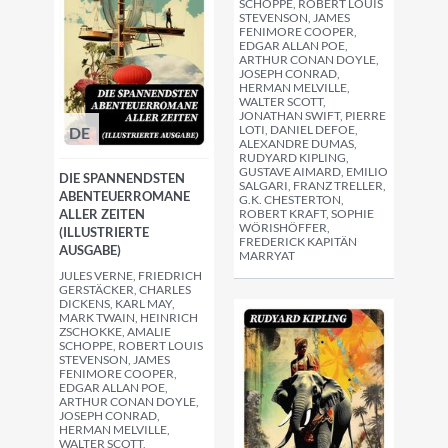
SCHOPPE, ROBERT LOUIS
STEVENSON, JAMES
FENIMORE COOPER,
EDGAR ALLAN POE,
ARTHUR CONAN DOYLE,
JOSEPH CONRAD,
HERMAN MELVILLE,
WALTER SCOTT,
JONATHAN SWIFT, PIERRE
LOTI, DANIEL DEFOE,
DE
ALEXANDRE DUMAS,
RUDYARD KIPLING,
GUSTAVE AIMARD, EMILIO
DIE SPANNENDSTEN
SALGARI, FRANZ TRELLER,
ABENTEUERROMANE
G.K. CHESTERTON,
ALLER ZEITEN
ROBERT KRAFT, SOPHIE
WÖRISHÖFFER,
(ILLUSTRIERTE
FREDERICK KAPITÄN
AUSGABE)
MARRYAT
JULES VERNE, FRIEDRICH
GERSTÄCKER, CHARLES
DICKENS, KARL MAY,
MARK TWAIN, HEINRICH
ZSCHOKKE, AMALIE
SCHOPPE, ROBERT LOUIS
STEVENSON, JAMES
FENIMORE COOPER,
EDGAR ALLAN POE,
ARTHUR CONAN DOYLE,
JOSEPH CONRAD,
HERMAN MELVILLE,
WALTER SCOTT,