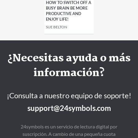
HOW TO SWITCH OFF A
BUSY BRAIN BE MORE
PRODUCTIVE AND
ENJOY LIFE!
SUE BELTON
¿Necesitas ayuda o más
información?
¡Consulta a nuestro equipo de soporte!
support@24symbols.com
24symbols es un servicio de lectura digital por
suscripción. A cambio de una pequeña cuota