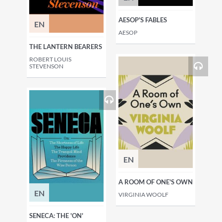
AESOP'S FABLES
EN
AESOP
THE LANTERN BEARERS
ROBERT LOUIS
STEVENSON
EN
A ROOM OF ONE'S OWN
EN
VIRGINIA WOOLF
SENECA: THE 'ON'