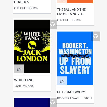
HERETICS
G.K. CHESTERTON
THE BALL AND THE
CROSS - A NOVEL
G.K. CHESTERTON
EN
WHITE FANG
EN
JACK LONDON
UP FROM SLAVERY
BOOKER T. WASHINGTON