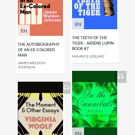
EN
EN
THE TEETH OF THE
TIGER - ARSÈNE LUPIN:
THE AUTOBIOGRAPHY
BOOK #7
OF AN EX-COLORED
MAN
MAURICE LEBLANC
JAMES WELDON
JOHNSON
EN