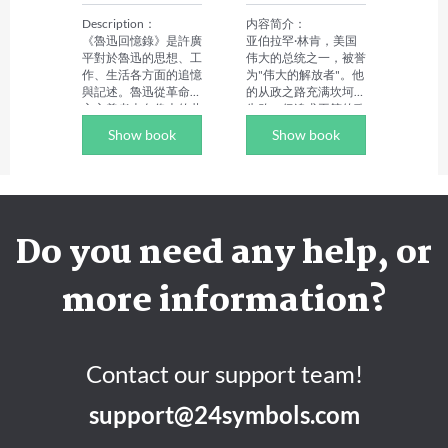
《人大複印報刊資料》
他每日坚持自我反省，
全文轉載。1998—
不断修正自身的不足，
Description：

内容简介：

2004 年在廣西民族大
以高尚的品德和深邃的
《魯迅回憶錄》是許廣
亚伯拉罕·林肯，美国
學任教，是該校最後一
智慧，成为了后世敬仰
平對於魯迅的思想、工
伟大的总统之一，被誉
批本科學歷專職教師，
的楷模。 

作、生活各方面的追憶
为"伟大的解放者"。他
後離職赴京從事自由創
为了将自己对于命运、
與記述。魯迅從革命民
的从政之路充满坎坷和
作，同時參與影視與出
道德、修行的深刻理解
主主義者走向偉大的共
失败，但追求平等的政
版專案策劃，兼任多所
传授给后代，袁了凡先
產主義者，經歷了一段
治理想却一直支撑着他
Show book
Show book
大學的兼職教授與導
生倾注心血，撰写了四
艱苦奮鬥的道路。

屡败屡战，直至最终入
師。
篇短文，初名《戒子
作者從幾個方面真切地
主白宫。他的一生成为
文》《训子文》。这些
反映了這條道路，敘述
人类历史上搏击人生的
文字，字里行间透露着
了魯迅先生早年的讀書
典范。

他对儿子的殷切期望与
生活，十月革命和蘇聯
《林肯传》是成功学大
深沉爱意，同时也蕴含
文學對他的影響，反抗
师戴尔·卡耐基的扛鼎
Do you need any help, or
着他对人生真谛的独到
軍閥的黑暗統治，以及
之作，也是他一生中撰
见解。它们不仅是对子
如何通過現實的階級鬥
写的一部传记，是公认
女的谆谆教诲，更是对
爭最後認識到"唯有新
的所有林肯传记中经典
more information?
世人的宝贵启示。 

興的無產者才有將
的版本。卡耐基以其感
后来，有识之士深感此
來"。同時也談到了魯
人至深的笔触，生动再
家训的深远意义，遂将
迅先生和瞿秋白同志親
现了一个内心忧郁、富
其更名为《了凡四
密愉快的會見，與作者
于理想、愈挫愈勇、满
训》，以期启迪更多渴
共同嚮往蘇聯的熾熱心
怀仁慈之心的林肯形
Contact our support team!
望改变命运、追求心灵
情等。通過這些敘述，
象。

成长的人们。这部著
可以看到魯迅先生——
作者简介：

support@24symbols.com
作，以其深邃的思想内
這位"五四"以後，我國
戴尔·卡耐基，美国现
涵、简洁明快的语言风
文化新軍的最偉大和最
代成人教育之父，著名
格，成为了跨越时空、