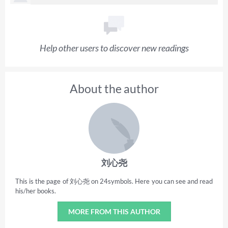
Help other users to discover new readings
About the author
刘心尧
This is the page of 刘心尧 on 24symbols. Here you can see and read
his/her books.
MORE FROM THIS AUTHOR