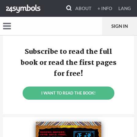
ABOUT
+ INFO
LANG
SIGN IN
Subscribe to read the full
book or read the first pages
for free!
I WANT TO READ THE BOOK!