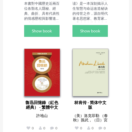
本書對中國歷史近兩百
读》是一本深刻揭示人
位各類名人隱秘、經
生智慧与命运改造秘诀
典、曲折、具有代表性
的传世之作，源自明代
的情感歷程與影響進行
著名思想家、教育家袁
了真實、生動、細緻的
了凡先生在其六十九岁
披露、展示和解讀。

高龄时的深情寄语——
Show book
Show book
Author Biography：

一篇旨在引导后人如何
李子遲,原名肖飛，湖
超越宿命，实现心愿的
南祁東人，1998 年畢
戒子家训。这部家训不
業於中國人民大學中文
仅仅是袁了凡先生个人
系，曾為廣西民族大學
经历与智慧的结晶，更
文學院講師，現為居北
是他一生修心养性、积
京的自由撰稿人、影視
德行善的深刻体现，它
出版文化策劃人、大學
如同一盏明灯，照亮了
兼職教師，出版著作 
无数寻求命运改变与心
60 餘部，累計發表作
灵成长者的前行之路。 

品超 1000 萬字，是橫
跨文學、文史、教育、
袁了凡先生，一生简朴
傳記等多領域的高產創
无华，虽身处平凡，却
作者。他大學期間便以
心怀大爱。他总能在自
魯迅回憶錄（紅色
林肯传 - 简体中文
雜文寫作嶄露頭角，被
己力所能及的范围内，
經典） - 繁體中文
版
同學稱為 "小魯迅"，本
伸出援手，帮助那些陷
版
科畢業論文《淺析中國
入困境的亲戚朋友，用
許地山
（美）洛克菲勒 （春
現代文學史上的幾位 
实际行动诠释了“赠人
秋）孫武，（日）宮
"多餘人" 形象》發表於
玫瑰，手有余香”的真
本武藏，（古羅馬）
《湘潭大學學報》並被
谛。更难能可贵的是，
0
0
0
0
0
0
雷納圖斯