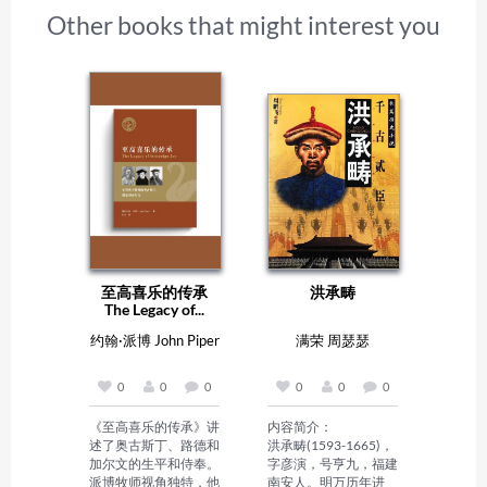
Other books that might interest you
至高喜乐的传承
洪承畴
The Legacy of...
约翰·派博 John Piper
满荣 周瑟瑟
0
0
0
0
0
0
《至高喜乐的传承》讲
内容简介：

述了奥古斯丁、路德和
洪承畴(1593-1665)，
加尔文的生平和侍奉。
字彦演，号亨九，福建
派博牧师视角独特，他
南安人。明万历年进