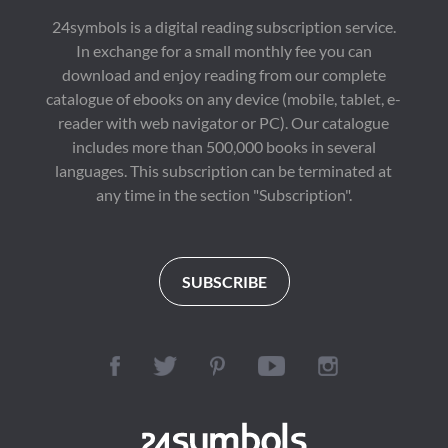
英勇的旗手的強烈的戰
人际关系学大师，西方
影响深远的经典之作。
鬥精神。

现代人际关系教育的奠
24symbols is a digital reading subscription service.
它教会我们如何以积极
Author Biography：

基人，被誉为20世纪
In exchange for a small monthly fee you can
的心态面对生活中的挑
許廣平，筆名景宋，廣
最伟大的心灵导师和成
战与困境，如何在逆境
東番禺人。1917年就
功学大师。

download and enjoy reading from our complete
中寻找机遇，在顺境中
讀天津直隸第一女子師
赵志卓，英国利物浦大
catalogue of ebooks on any device (mobile, tablet, e-
保持谦逊，最终实现命
範學校預科，擔任天津
学（University of 
运的自我超越与心灵的
愛國同志會會刊《醒世
Liverpool）语言学硕
reader with web navigator or PC). Our catalogue
真正自由。 

週刊》主編，並在周恩
士。曾任职于人民文学
includes more than 500,000 books in several
《〈了凡四训〉原文解
來領導下參加了"五四
出版社外国文学编辑
languages. This subscription can be terminated at
读》将带你走进袁了凡
運動"。1923年考入北
部；高文斐，长期从事
先生的智慧世界，让你
京女子高等師範學校國
文学翻译工作，外文照
any time in the section "Subscription".
在品味中领悟，在领悟
文系。1949年後歷任
排中心专业翻译。
中成长，最终实现自我
政務院副秘書長、全國
价值的升华与命运的华
人大常委、全國政協常
丽转身。 

委、全國婦聯副主席、
http://www.youtube.c
民主促進會副主席、全
SUBSCRIBE
om/channel/UC2yhCU
國文聯主席團委員等職
Rng4uUj_phEqZwKig/
務。著有《魯迅回憶
錄》，與魯迅合著《兩
地書》。在魯迅去世
後，編輯整理魯迅作
品，出版了《夜記》
《魯迅書簡》《且介亭
雜文末編》《集外集拾
遺》《魯迅全集》等。