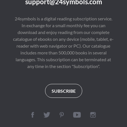
support@24symbols.com
一寸山河一寸金，本名
历》、《血凝》和《给
罗建华，毕业于安徽大
历史把脉》等。
学历史系，历史学学
士。长期致力于历史与
24symbols is a digital reading subscription service.
管理学边缘学科探索，
In exchange for a small monthly fee you can
运用丰富曲折的人生阅
历审视历史、解读历
download and enjoy reading from our complete
史。写史风格嬉笑怒
catalogue of ebooks on any device (mobile, tablet, e-
骂，说史态度风趣真
诚。

reader with web navigator or PC). Our catalogue
已出版作品《晚清大变
includes more than 500,000 books in several
局》《洋务大业》《大
languages. This subscription can be terminated at
唐霸业》《短命南朝》
《攻破壁垒有方法》
any time in the section "Subscription".
《三分管人七分带人》
《富有，从人脉开始》
《跟说客学艺》《移动
帝国诺基亚》等。
SUBSCRIBE