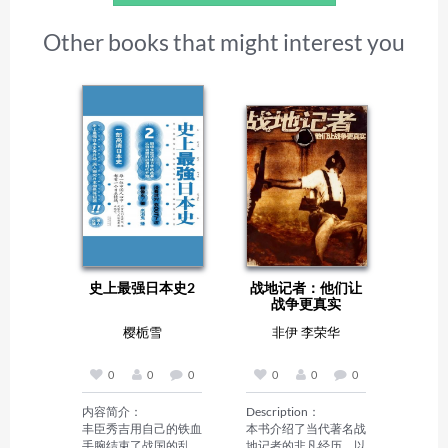
Other books that might interest you
史上最强日本史2
战地记者：他们让
战争更真实
樱栀雪
非伊 李荣华
0
0
0
0
0
0
内容简介：

Description：

丰臣秀吉用自己的铁血
本书介绍了当代著名战
手腕结束了战国的乱
地记者的非凡经历，以