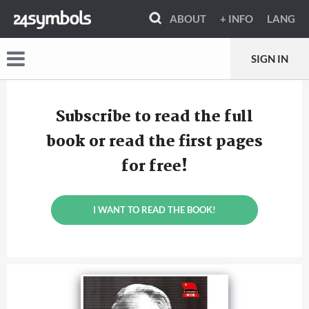
ABOUT
+ INFO
LANG
SIGN IN
Subscribe to read the full
book or read the first pages
for free!
I WANT TO READ THE BOOK!