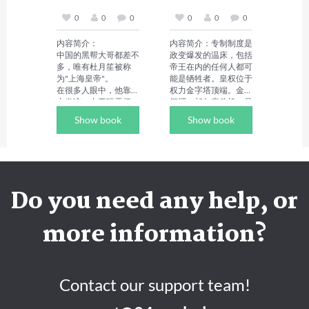
台湾等地。此外，她还
称为大清国的白脸包
出版了长篇小说《清夜
公。
0
0
0
0
0
0
凝冰》《天堂左岸》
《夏日星，冬日雪》
内容简介：

内容简介：专制制度是
等。
中国的黑帮大哥都差不
政变爆发的温床，包括
多，唯有杜月笙被称
帝王在内的任何人都可
为"上海皇帝"。

能是牺牲者。皇权位于
在很多人眼中，他靠烟
权力金字塔顶端。金光
土发迹，专于玩弄权
闪耀，却包裹杀机，是
术，杀人越货，心狠手
各条政治斗争支流和各
Show book
Show book
辣；而在另一些记载
派政治力量最后汇聚之
中，他又是一个温文尔
处。当积蓄已久的黑暗
雅的儒者，爱国怀乡，
撕开伪善的外衣，"宫
慷慨疏财。他一生叱咤
变"发生……作者简介：
风云，闯得猛，玩得
张程，浙江临海人，年
火，斗得凶；涉足领域
龄不到三十岁时就获得
Do you need any help, or
之广，结交关系之深。
了北大国际政治学学士
他势倾一时，风光无
和外交学硕士学位。他
限，终又黯淡落场。在
现居北京，从事出版社
more information?
坊间，流传着他的种种
编辑工作，并有多部著
传闻。他的故事，在银
作问世，如《中国人本
幕、舞台上，被演绎成
色》、《昙花王朝》、
各种版本。可至今，他
《三国大外交》、《禅
仍是一个无法被定性的
让》、《夺宫》、《剑
Contact our support team!
人。

锋春秋》、《脆弱的繁
作者简介：

华》、《江山的来