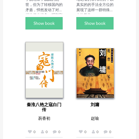
世，但为了转移国内的
真实的的手法全方位的
矛盾，悍然发动了对朝
展现了这样一群特殊的
鲜的侵略战争。明朝和
人物形象。

朝鲜的联军并肩作战，
Author Biography：

Show book
Show book
和日军进行了长达七年
李子迟，原名肖飞，
的战斗，最终迫使日本
1974 年生于湖南祁
撤军。日本的最高统治
东，1998 年毕业于中
者丰臣秀吉因此郁郁而
国人民大学中文系，曾
终，其子丰臣秀赖年
为广西民族大学中文系
弱，导致大权旁落。最
讲师、广西大学在职研
终，以维护丰臣家政权
究生，现居北京，是资
为己任的石田三成，与
深自由撰稿人、影视出
当时日本实际上的统治
版文化项目策划人，还
者德川家康之间，爆发
担任多所大学兼职教授
了一场规模空前的决
与导师，全国作家协会
战，最后在关原决战
会员（曾经），发表及
中，德川家康一举击败
出版各类作品累计超 
石田三成，最终夺取了
300 万字，著作达 60 
整个天下，并建立了德
余部，创作领域横跨教
秦淮八艳之寇白门
刘墉
川幕府，拉开了长达两
育、文史、传记、小说
传
百多年的江户幕府时
等多个维度。人大中文
代。

系的专业背景，搭配高
芴香初
赵瑜
作者简介：

校教学经历，让他对教
很早之前就开始接触日
育与校园生态有着深刻
本文化，喜欢战国之后
洞察，这也成为其早期
0
0
0
0
0
0
的中世、近代日本历
创作的核心母题，陆续