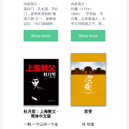
史，对一些历史事件有
推出《大学校园里的 
内容简介：

内容简介：

着独特的见解，近段时
"第四只眼"》《大学该
寇白门，又名湄，字白
刘墉（1719—
间一直致力于日本历史
怎么读》等教育类著
门，是明末清初的"秦
1804），字崇如，号
的研究中。
作，聚焦大学生成长、
淮八艳"之一。板桥杂
石庵，山东诸诚人，大
大学教育反思等议题。
记曰："白门娟娟静
学士刘统勋之子。乾隆
作品多贴近大众需求，
美；跌宕风流，能度
十六年进士，后授翰林
无论是升学指导、历史
曲，善画兰，相知拈
院编修。官至体仁阁大
Show book
Show book
普及还是人物传记，均
韵，能吟诗，然滑易不
学士，加太子太保。刘
兼顾知识性与可读性，
能竟学"正是由于白门
墉一生坎坷，且身有残
降低读者的阅读门槛。
为人单纯不圆滑，而决
疾，但他是个清官、智
定了她在婚恋上的悲
多星、幽默客，还是诗
剧。若不是她这单纯耿
人，书法家。本书以刘
直的个性，又怎么会吃
墉为主线，旁及乾隆，
了爱情的亏。最终连最
和坤、嘉庆等诸多历史
信任的人也背叛时，她
人物，以时间线索为
终于顶不住岁月，垂垂
经，以刘墉斗和坤、戏
老去。

乾隆，替百姓伸冤断案
作者简介：

为纬，纵横交错，内容
芴香初，籍贯陕西，双
丰富多彩，展示给读者
子座，追求唯美至善，
一个崭新的刘罗锅子，
性格忧伤不低沉，快乐
如《永乐大典》，失窃
如一。其代表作品
案、与乾隆争婚、君臣
杜月笙：上海教父 -
宫变
《Baby!我的地狱王
戏洋妞，招抚白莲教等
简体中文版
子》网络人气累计高达
情节都是鲜为人知的。
四千万，出版后受无数
他用嬉笑怒骂的绝招，
一鹤 一寸山河一寸金
玲 玲珑
读者喜爱，畅销内地、
背负着雄心壮志，他被