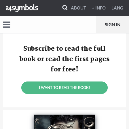
ABOUT
+ INFO
LANG
SIGN IN
Subscribe to read the full
book or read the first pages
for free!
I WANT TO READ THE BOOK!