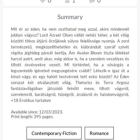
0
1
0
Summary
Mit ér az éden, ha nem oszthatod meg azzal, akire mindennél 
jobban vágysz? Lord Azrael Olsen vállát nehéz teher, a két világ 
közötti titkos átjáró őrzőjének súlyos felelőssége nyomja. A zord 
természetű, megközelíthetetlen és kiábrándult szeráf szívét 
régóta jéghideg páncél borítja. Ám Avalon Bloom tiszta lélekkel 
harcol azért, amit akar, még akkor is, ha a szerelem veszélyes és 
tiltott ösvényekre vezeti. Mi történhet, ha a sóvárgás a 
legszentebb ígéreted megszegésére csábít? Létezik-e igaz út a 
kínzó vágy, és egy halott testvérnek tett eskü között? Az Éden 
sorozat két elválasztott világ, Thetorisz és Terra Argosz 
fantáziavilágában játszódó felnőtt mese, tiltott vágyról, 
szerelemről, barátságról, hűségről, árulásról és hatalomvágyról. 
+18 Erotikus tartalom
Available since: 12/03/2023.
Print length: 395 pages.
Contemporary Fiction
Romance