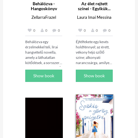
Behàlózva -
Az élet rejtett
Hangoskönyv
színei - Egyikük...
ZellarraFrazel
Laura Imai Messina
0
0
0
0
0
0
Behálózva egy 
Éjfélfekete egy kevés 
érzelmekkel teli, lírai 
holdfénnyel; az érett, 
hangvételű novella, 
vékony héjú szőlő 
amely a láthatatlan 
színe; alkonyati 
kötődések, a sorsszerű 
narancssárga, amilyen 
találkozások és a belső 
este hatkor szokott 
döntések világába 
lenni az ég… Mio a világ 
Show book
Show book
vezeti az olvasót. A 
összes színét ismeri, és 
történet 
meg is tudja nevezni 
középpontjában egy 
őket. A lányt már egész 
nő áll, aki látszólag 
kis korában, a családja 
hétköznapi életet él, 
kimonókészítő 
ám a felszín alatt olyan 
műhelyében magával 
érzelmi szálak 
ragadták a részletek, az 
feszülnek, amelyek 
árnyalatok: a színek 
lassan, de 
titkos élete, amit csak ő 
megállíthatatlanul 
lát. Csakhogy ebben a 
behálózzák a lelkét. 

történetben nem csak 
A novella érzékenyen 
a színeknek van titkos 