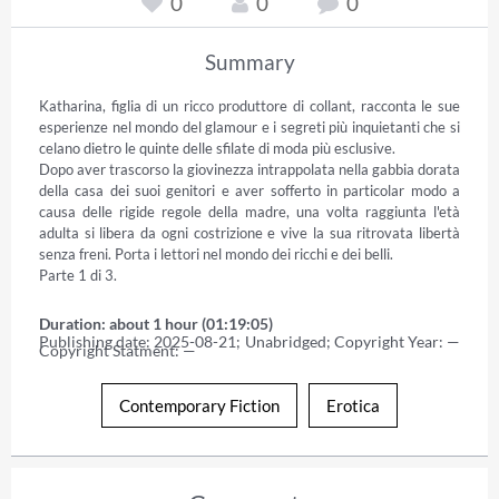
0
0
0
Summary
Katharina, figlia di un ricco produttore di collant, racconta le sue 
esperienze nel mondo del glamour e i segreti più inquietanti che si 
celano dietro le quinte delle sfilate di moda più esclusive. 

Dopo aver trascorso la giovinezza intrappolata nella gabbia dorata 
della casa dei suoi genitori e aver sofferto in particolar modo a 
causa delle rigide regole della madre, una volta raggiunta l'età 
adulta si libera da ogni costrizione e vive la sua ritrovata libertà 
senza freni. Porta i lettori nel mondo dei ricchi e dei belli. 

Parte 1 di 3.
Duration: about 1 hour (01:19:05)
Publishing date: 2025-08-21; Unabridged; Copyright Year: — 
Copyright Statment: —
Contemporary Fiction
Erotica