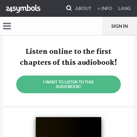
ABOUT
+ INFO
LANG
SIGN IN
Listen online to the first
chapters of this audiobook!
I WANT TO LISTEN TO THIS
AUDIOBOOK!