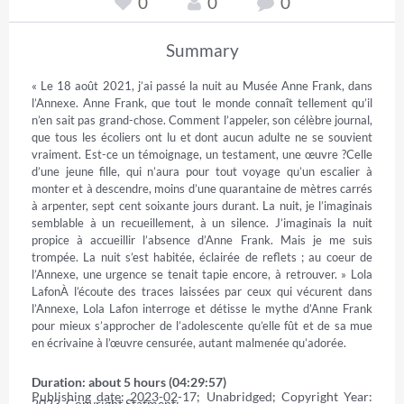
0
0
0
Summary
« Le 18 août 2021, j’ai passé la nuit au Musée Anne Frank, dans 
l’Annexe. Anne Frank, que tout le monde connaît tellement qu’il 
n’en sait pas grand-chose. Comment l’appeler, son célèbre journal, 
que tous les écoliers ont lu et dont aucun adulte ne se souvient 
vraiment. Est-ce un témoignage, un testament, une œuvre ?Celle 
d’une jeune fille, qui n’aura pour tout voyage qu’un escalier à 
monter et à descendre, moins d’une quarantaine de mètres carrés 
à arpenter, sept cent soixante jours durant. La nuit, je l’imaginais 
semblable à un recueillement, à un silence. J’imaginais la nuit 
propice à accueillir l’absence d’Anne Frank. Mais je me suis 
trompée. La nuit s’est habitée, éclairée de reflets ; au coeur de 
l’Annexe, une urgence se tenait tapie encore, à retrouver. » Lola 
LafonÀ l’écoute des traces laissées par ceux qui vécurent dans 
l’Annexe, Lola Lafon interroge et détisse le mythe d’Anne Frank 
pour mieux s’approcher de l’adolescente qu’elle fût et de sa mue 
en écrivaine à l’œuvre censurée, autant malmenée qu’adorée.
Duration: about 5 hours (04:29:57)
Publishing date: 2023-02-17; Unabridged; Copyright Year: 
2023. Copyright Statment: —