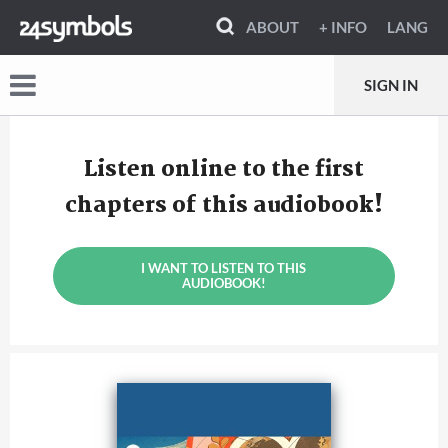
ABOUT
+ INFO
LANG
SIGN IN
Listen online to the first
chapters of this audiobook!
I WANT TO LISTEN TO THIS
AUDIOBOOK!