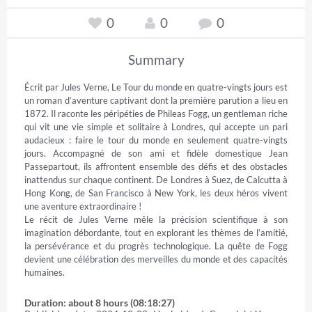
0
0
0
Summary
Écrit par Jules Verne, Le Tour du monde en quatre-vingts jours est 
un roman d’aventure captivant dont la première parution a lieu en 
1872. Il raconte les péripéties de Phileas Fogg, un gentleman riche 
qui vit une vie simple et solitaire à Londres, qui accepte un pari 
audacieux : faire le tour du monde en seulement quatre-vingts 
jours. Accompagné de son ami et fidèle domestique Jean 
Passepartout, ils affrontent ensemble des défis et des obstacles 
inattendus sur chaque continent. De Londres à Suez, de Calcutta à 
Hong Kong, de San Francisco à New York, les deux héros vivent 
une aventure extraordinaire ! 

Le récit de Jules Verne mêle la précision scientifique à son 
imagination débordante, tout en explorant les thèmes de l’amitié, 
la persévérance et du progrès technologique. La quête de Fogg 
devient une célébration des merveilles du monde et des capacités 
humaines.
Duration: about 8 hours (08:18:27)