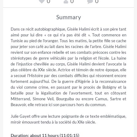
0
0
0
Summary
Dans ce récit autobiographique, Gisèle Halimi écrit à son père tant 
aimé pour lui dire « ce qui n'a pas été dit ». Tout commence en 
Tunisie au pied de l'oranger. Tous les matins, la petite fille se cache 
pour jeter son café au lait dans les racines de l'arbre. Gisèle Halimi 
revient sur son enfance rebelle et ses combats précoces contre les 
stéréotypes de genre véhiculés par la religion et l'école. La haine 
de l'injustice chevillée au corps, Gisèle Halimi devient l'avocate la 
plus célèbre du XXe siècle. Actrice et témoin de notre époque, elle 
a secoué l'Histoire par des combats difficiles qui résonnent encore 
fortement aujourd'hui. De la guerre d'Algérie à la reconnaissance 
du viol comme crime, en passant par le procès de Bobigny et la 
bataille pour la légalisation de l'avortement, tout en côtoyant 
Mitterrand, Simone Veil, Bourguiba ou encore Camus, Sartre et 
Beauvoir, elle retrace ici son parcours hors du commun.     

Julie Gayet offre une lecture poignante de ce texte emblématique, 
miroir émouvant tendu à la société du XXe siècle.
Duration: about 11 hours (11:01:15)