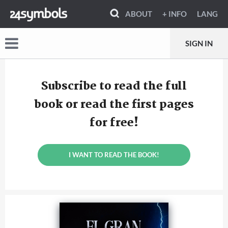
ABOUT
+ INFO
LANG
SIGN IN
Subscribe to read the full
book or read the first pages
for free!
I WANT TO READ THE BOOK!