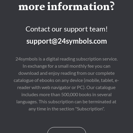
mucho más que el lazo 
more information?
entre ellos. Sola más 
allá de las fronteras de 
la manada, se ve 
obligada a sobrevivir 
sin protección, sin 
Contact our support team!
estatus y sin 
misericordia. El dolor 
support@24symbols.com
se convierte en 
determinación. El 
miedo da paso al 
control. La compañera 
24symbols is a digital reading subscription service.
rechazada se 
In exchange for a small monthly fee you can
transforma en algo 
peligroso: 
download and enjoy reading from our complete
autosuficiente, 
catalogue of ebooks on any device (mobile, tablet, e-
indomable y ya no 
dispuesta a suplicar 
reader with web navigator or PC). Our catalogue
aceptación a un rey 
includes more than 500,000 books in several
que la descartó con 
languages. This subscription can be terminated at
tanta 
facilidad. Cuando el 
any time in the section "Subscription".
destino los pone cara a 
cara de nuevo, el Rey 
Alfa finalmente ve lo 
que su rechazo creó. 
La compañera a la que 