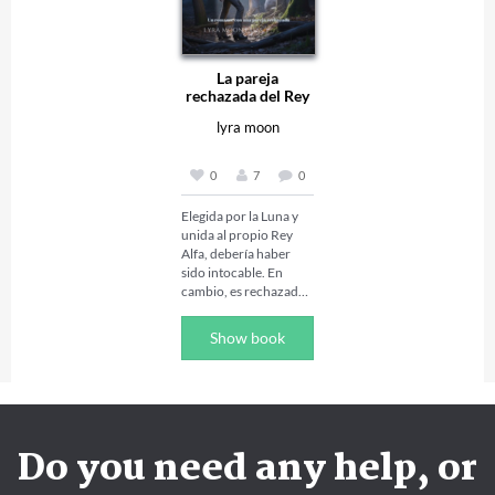
La pareja
rechazada del Rey
Alfa...
lyra moon
0
7
0
Elegida por la Luna y 
unida al propio Rey 
Alfa, debería haber 
sido intocable. En 
cambio, es rechazada 
públicamente, 
despojada de su título 
Show book
y expulsada como si el 
vínculo de pareja 
jamás hubiera existido. 
La manada le da la 
espalda. El trono 
permanece en silencio. 
Do you need any help, or
Y el Rey Alfa toma una 
decisión que rompe 