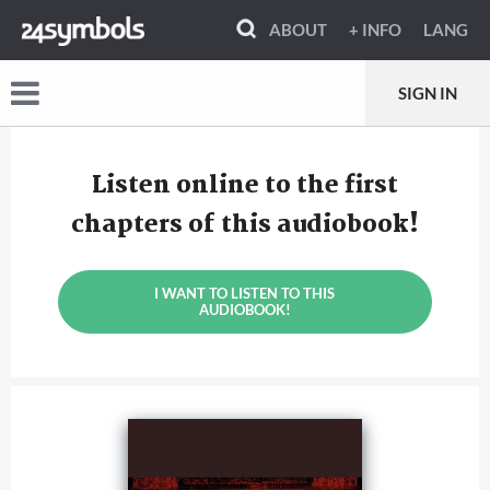
ABOUT
+ INFO
LANG
SIGN IN
Listen online to the first
chapters of this audiobook!
I WANT TO LISTEN TO THIS
AUDIOBOOK!