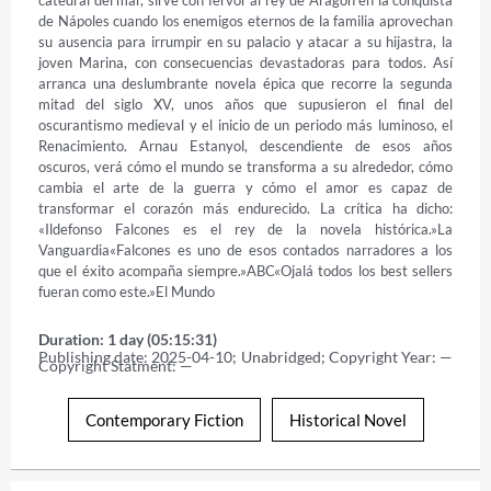
de Nápoles cuando los enemigos eternos de la familia aprovechan 
su ausencia para irrumpir en su palacio y atacar a su hijastra, la 
joven Marina, con consecuencias devastadoras para todos. Así 
arranca una deslumbrante novela épica que recorre la segunda 
mitad del siglo XV, unos años que supusieron el final del 
oscurantismo medieval y el inicio de un periodo más luminoso, el 
Renacimiento. Arnau Estanyol, descendiente de esos años 
oscuros, verá cómo el mundo se transforma a su alrededor, cómo 
cambia el arte de la guerra y cómo el amor es capaz de 
transformar el corazón más endurecido. La crítica ha dicho: 
«Ildefonso Falcones es el rey de la novela histórica.»La 
Vanguardia«Falcones es uno de esos contados narradores a los 
que el éxito acompaña siempre.»ABC«Ojalá todos los best sellers 
fueran como este.»El Mundo
Duration: 1 day (05:15:31)
Publishing date: 2025-04-10; Unabridged; Copyright Year: — 
Copyright Statment: —
Contemporary Fiction
Historical Novel