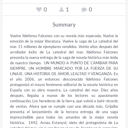
0
1
0
Summary
Vuelve Ildefonso Falcones con su novela más esperada. Vuelve la 
emoción de la mejor literatura. Vuelve la saga de La catedral del 
mar. 11 millones de ejemplares vendidos. Veinte años después del 
arrollador éxito de La catedral del mar, Ildefonso Falcones 
presenta la nueva entrega de la saga de novela histórica más leída 
de nuestro tiempo.  UN MUNDO A PUNTO DE CAMBIAR PARA 
SIEMPRE. UN HOMBRE MARCADO POR LA FUERZA DE SU 
LINAJE. UNA HISTORIA DE AMOR, LEALTAD Y VENGANZA. En 
el año 2006, un entonces desconocido Ildefonso Falcones 
protagonizó el mayor fenómeno editorial de la novela histórica en 
España con su obra maestra, La catedral del mar. Diez años 
después, llegaba a manos de los lectores su apasionante 
continuación, Los herederos de la tierra, que volvió a batir récords 
de ventas. Ahora que se cumple casi una década más, Grijalbo 
presenta el lanzamiento de la tercera entrega de una saga 
imprescindible para todos los amantes de la mejor novela 
histórica.  1442. Arnau Estanyol, nieto del protagonista de La 
catedral del mar, sirve con fervor al rey de Aragón en la conquista 