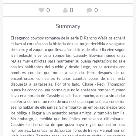
0
0
0
Summary
El segundo cowboy romance de la serie El Rancho Wells os echará 
el lazo al corazón con la historia de una mujer decidida a vengarse 
de su ex y el vaquero que lleva años detrás de ella.  Ella vive según 
las reglas.Él vive para romperlas. Cassidy Bowman sigue unas 
reglas muy estrictas para mantener su buena reputación: no sale 
con los habitantes del pueblo y, desde luego, no se acuesta con 
hombres con los que no está saliendo. Pero después de un 
encontronazo con su ex (y unas cuantas copas de más) está 
dispuesta a saltárselas. Por otro lado, Chase «Red» Thompson 
nunca ha conocido una norma que no le apetezca romper. Y, como 
lleva enamorado de Cassidy desde hace mucho, acepta sin dudar 
su oferta de tener un rollo de una noche, aunque la única condición 
sea no hablar de ello jamás. Sin embargo, un embarazo inesperado 
los obliga a llegar a un acuerdo: serán amigos, y también familia. 
Sin embargo, a medida que los límites empiezan a difuminarse, 
Cassidy se da cuenta de que quizá haya reglas que están para 
romperlas... La crítica ha dicho:«Los libros de Bailey Hannah son un 