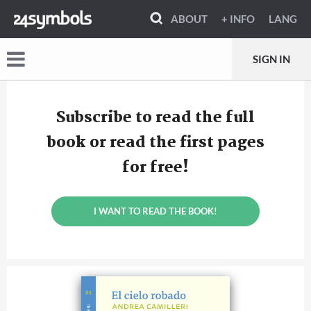
ABOUT
+ INFO
LANG
SIGN IN
Subscribe to read the full
book or read the first pages
for free!
I WANT TO READ THE BOOK!