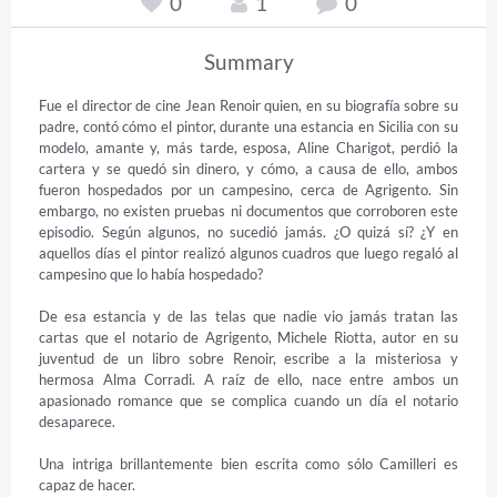
0
1
0
Summary
Fue el director de cine Jean Renoir quien, en su biografía sobre su 
padre, contó cómo el pintor, durante una estancia en Sicilia con su 
modelo, amante y, más tarde, esposa, Aline Charigot, perdió la 
cartera y se quedó sin dinero, y cómo, a causa de ello, ambos 
fueron hospedados por un campesino, cerca de Agrigento. Sin 
embargo, no existen pruebas ni documentos que corroboren este 
episodio. Según algunos, no sucedió jamás. ¿O quizá sí? ¿Y en 
aquellos días el pintor realizó algunos cuadros que luego regaló al 
campesino que lo había hospedado?

De esa estancia y de las telas que nadie vio jamás tratan las 
cartas que el notario de Agrigento, Michele Riotta, autor en su 
juventud de un libro sobre Renoir, escribe a la misteriosa y 
hermosa Alma Corradi. A raíz de ello, nace entre ambos un 
apasionado romance que se complica cuando un día el notario 
desaparece.

Una intriga brillantemente bien escrita como sólo Camilleri es 
capaz de hacer.