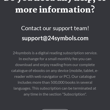
participaron escritores 
aparentemente 
y críticos de 35 países, 
independientes, las 
more information?
la eligió como la obra 
tres historias 
literaria más influyente 
comparten 
de la historia.

protagonistas —el 
Todos conocemos la 
príncipe Florizel de 
historia de la Odisea, 
Bohemia y su edecán, 
Contact our support team!
aunque no la hayamos 
el coronel Geraldine—, 
leído. Está en 
una trama general y 
support@24symbols.com
canciones, en novelas, 
una serie de temas, 
en poemas, en 
como el azar, la 
cuadros, en chistes. 
justicia, el poder y la 
Una edición 
muerte.
24symbols is a digital reading subscription service.
cuidadísima, pero no 
In exchange for a small monthly fee you can
cara, ilustrada a todo 
color por el gran 
download and enjoy reading from our complete
Calpurnio. Liberar a 
catalogue of ebooks on any device (mobile, tablet, e-
los clásicos es 
acercarnos a ellos de 
reader with web navigator or PC). Our catalogue
nuevas formas.

includes more than 500,000 books in several
ILUSTRADO POR 
languages. This subscription can be terminated at
CALPURNIO

El creador de El bueno 
any time in the section "Subscription".
de Cutlass realizó, a lo 
largo de dos años, un 
minucioso trabajo de 
documentación, que 