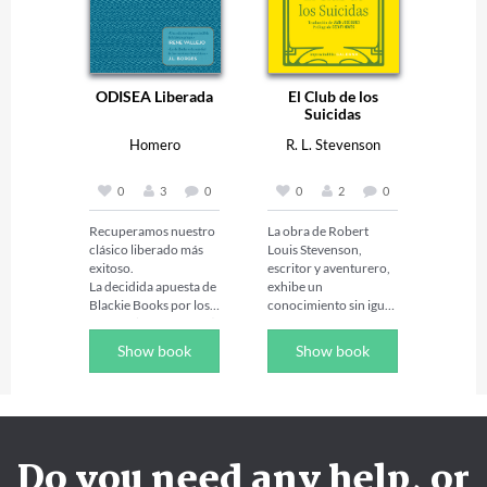
ODISEA Liberada
El Club de los
Suicidas
Homero
R. L. Stevenson
0
3
0
0
2
0
Recuperamos nuestro 
La obra de Robert 
clásico liberado más 
Louis Stevenson, 
exitoso.

escritor y aventurero, 
La decidida apuesta de 
exhibe un 
Blackie Books por los 
conocimiento sin igual 
autores (eternamente) 
de los procedimientos 
jóvenes. La Odisea de 
y los mecanismos del 
Show book
Show book
Homero fue escrita 
arte de narrar.

probablemente en el 
Los tres relatos que 
siglo VII a.C. 2700 
componen El Club de 
años después, sigue 
los Suicidas son una 
muy viva en 2018, una 
muestra perfecta de su 
encuesta realizada por 
virtuosidad formal. 
Do you need any help, or
la BBC, en la que 
Aunque 