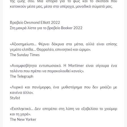
της ζωής σου. Μια ιστορία για το φως και το σκοτάδι που 
κατοικούν μέσα μας, μέσα στα υπέροχα, μοναδικά σώματά μας.

Βραβείο Desmond Elliott 2022

Στη μακρά λίστα για το βραβείο Booker 2022

«Αξιοσημείωτο… Φέρνει δάκρυα στα μάτια, αλλά είναι επίσης 
γεμάτο ελπίδα… Θαρραλέο, επινοητικό και ώριμο».

The Sunday Times

«Αναμφισβήτητα εντυπωσιακό. Η Mortimer είναι σίγουρα ένα 
ταλέντο που πρέπει να παρακολουθεί κανείς».

The Telegraph

«Λυρικό και πανέμορφο, ένα μυθιστόρημα που δεν μοιάζει με 
κανένα άλλο».

Stylist

«Εκπληκτικό… Δεν επιτρέπει στη λύπη να εξοβελίσει το χιούμορ 
και τη χαρά».

The New Yorker
