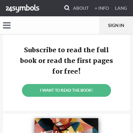
ABOUT
+ INFO
LANG
SIGN IN
Subscribe to read the full
book or read the first pages
for free!
I WANT TO READ THE BOOK!