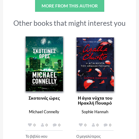
MORE FROM THIS AUTHOR
Other books that might interest you
Σκοτεινές ώρες
Η άγια νύχτα του
Ηρακλή Πουαρό
Michael Connelly
Sophie Hannah
0
0
0
0
0
0
Το βιβλίο που 
Ο μεγαλύτερος 