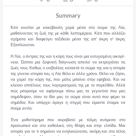
Summary
Κάτι κινείται με κακόβουλη χαρά μέσα στο σώμα της Λία, 
μαθαίνοντας τη ζωή της με κάθε λεπτομέρεια. Κάτι που αλλάζει 
σχήματα και διαφεύγει ταξιδεύει μέσα της απ' άκρη σ' άκρη. 
Εξαπλώνεται.

Η Λία, ο άντρας της και η κόρη τους είναι μια ευτυχισμένη οικο­γέ­
νεια. Ώσπου μια ξαφνική διάγνωση απειλεί να εκτροχιάσει τις 
ζωές τους. Καθώς ο εισβολέας κατακτά το σώμα της και η ιστορία 
της γίνεται ιστορία του, η Λία θέλει κι άλλο χρόνο. Θέλει να ζήσει, 
να χαρεί την κόρη της, που μόλις μπαίνει στην εφηβεία. Και να 
κλείσει επιτέλους τους λογαριασμούς της με το παρελθόν. Αλλά 
πώς μπορούμε να αφήσουμε πίσω μας τα γεγονότα που μας 
σημάδεψαν, όταν το ίδιο μας το σώμα είναι αυτό που φέρει τα 
σημάδια; Και υπάρχει άραγε η στιγμή που είμαστε έτοιμοι να 
πούμε αντίο;

Ένα μυθιστόρημα που ακροβατεί με τόλμη ανάμεσα στο 
προσωπικό και στο καθολικό, στη θλίψη και στην ελπίδα. Μια 
ιστορία για το τι σημαίνει να ενηλικιώνεσαι, ακόμη και στο τέλος 