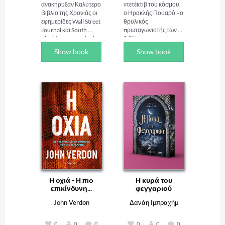
ανακήρυξαν Καλύτερο 
ντετέκτιβ του κόσμου, 
Βιβλίο της Χρονιάς οι 
ο Ηρακλής Πουαρό –ο 
εφημερίδες Wall Street 
θρυλικός 
Journal και South 
πρωταγωνιστής των 
Florida Sun-Sentinel

βιβλίων της Agatha 
Η ντετέκτιβ της 
Christie Έγκλημα στο 
Show book
Show book
Αστυνομίας του Λος 
Οριάν Εξπρές, 
Άντζελες Ρενέ 
Έγκλημα στον Νείλο 
Μπάλαρντ πρέπει να 
και Μυστήριο στη 
ενώσει τις δυνάμεις 
Βενετία–, βάζει τα 
της με τον Χάρι Μπος 
μικρά φαιά κύτταρά 
για να αποδώσει 
του να δουλέψουν για 
δικαιοσύνη σε μια 
να λύσουν ένα 
πόλη σημαδεμένη από 
μπερδεμένο 
τον φόβο και την 
χριστουγεννιάτικο 
κοινωνική αναταραχή 
μυστήριο.

που προκαλεί με το 
χτύπημά του ένας 
ΜΠΟΡΕΙ Ο ΗΡΑΚΛΗΣ 
μεθοδικός δολοφόνος 
ΠΟΥΑΡΟ ΝΑ ΛΥΣΕΙ 
το βράδυ της 
ΕΝΑ ΜΥΣΤΗΡΙΟ 
παραμονής της 
ΔΟΛΟΦΟΝΙΑΣ ΜΟΛΙΣ 
Η οχιά - Η πιο
Η κυρά του
Πρωτοχρονιάς.

ΛΙΓΕΣ ΜΕΡΕΣ ΠΡΙΝ 
επικίνδυνη...
φεγγαριού
Επικρατεί χάος στο 
ΤΑ ΧΡΙΣΤΟΥΓΕΝΝΑ;

Χόλιγουντ καθώς 
John Verdon
Δανάη Ιμπραχήμ
πλησιάζει η 
Είναι 19 Δεκεμβρίου 
αντίστροφη μέτρηση 
1931. Ο Ηρακλής 
0
0
0
0
0
0