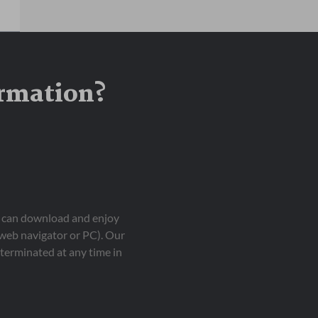
ormation?
ou can download and enjoy
 web navigator or PC). Our
terminated at any time in