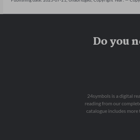
Do you n
24symbols is a digital r
reading from our complete
catalogue includes more 