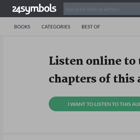
BOOKS
CATEGORIES
BEST OF
Listen online to 
chapters of this
I WANT TO LISTEN TO THIS A