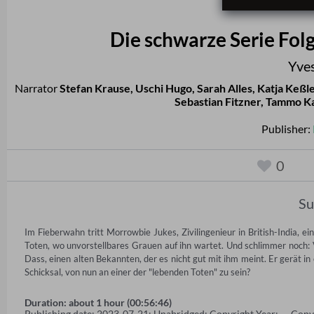
Die schwarze Serie Folg
Yve
Narrator
Stefan Krause
,
Uschi Hugo
,
Sarah Alles
,
Katja Keßl
Sebastian Fitzner
,
Tammo Ka
Publisher:
0
S
Im Fieberwahn tritt Morrowbie Jukes, Zivilingenieur in British-India, 
Toten, wo unvorstellbares Grauen auf ihn wartet. Und schlimmer noch: Vo
Dass, einen alten Bekannten, der es nicht gut mit ihm meint. Er gerät in
Schicksal, von nun an einer der "lebenden Toten" zu sein?
Duration: about 1 hour (00:56:46)
Publishing date: 2023-07-21; Unabridged; Copyright Year: — Copy