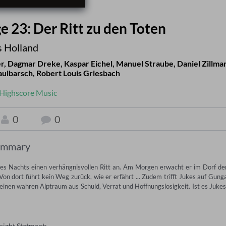
e 23: Der Ritt zu den Toten
s Holland
er
,
Dagmar Dreke
,
Kaspar Eichel
,
Manuel Straube
,
Daniel Zillma
ulbarsch
,
Robert Louis Griesbach
Highscore Music
0
0
ummary
eines Nachts einen verhängnisvollen Ritt an. Am Morgen erwacht er im Dorf der
n dort führt kein Weg zurück, wie er erfährt ... Zudem trifft Jukes auf Gunga
 einen wahren Alptraum aus Schuld, Verrat und Hoffnungslosigkeit. Ist es Jukes'
right Statment: —