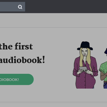
the first
 audiobook!
UDIOBOOK!