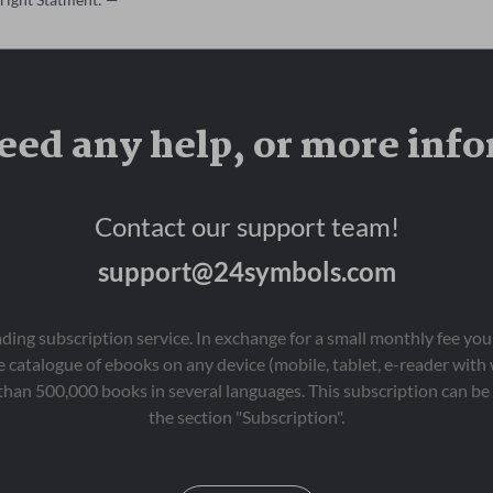
eed any help, or more inf
Contact our support team!
support@24symbols.com
eading subscription service. In exchange for a small monthly fee y
 catalogue of ebooks on any device (mobile, tablet, e-reader with
than 500,000 books in several languages. This subscription can be 
the section "Subscription".