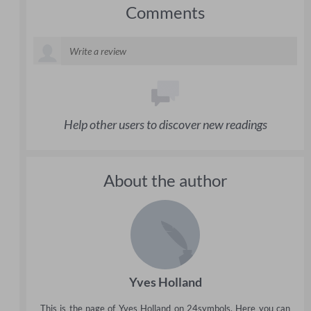
Comments
Help other users to discover new readings
About the author
Yves Holland
This is the page of Yves Holland on 24symbols. Here you can