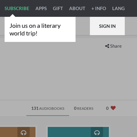
SUBSCRIBE
APPS
GIFT
ABOUT
+ INFO
LANG
Join us on a literary
SIGN IN
world trip!
Share
131
0
0
AUDIOBOOKS
READERS