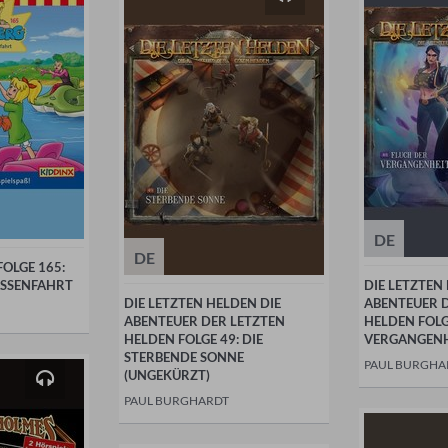
DE
DE
FOLGE 165:
ASSENFAHRT
DIE LETZTEN
DIE LETZTEN HELDEN DIE
ABENTEUER 
ABENTEUER DER LETZTEN
HELDEN FOLG
HELDEN FOLGE 49: DIE
VERGANGENH
STERBENDE SONNE
PAUL BURGHA
(UNGEKÜRZT)
PAUL BURGHARDT