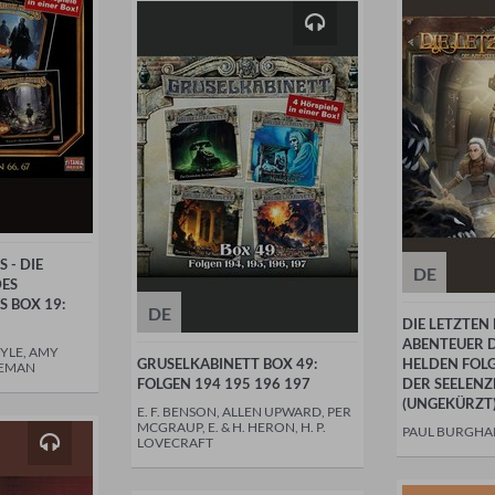
 - DIE
DE
DES
S BOX 19:
DE
DIE LETZTEN
ABENTEUER 
YLE, AMY
GRUSELKABINETT BOX 49:
HELDEN FOLG
EEMAN
FOLGEN 194 195 196 197
DER SEELEN
(UNGEKÜRZT
E. F. BENSON, ALLEN UPWARD, PER
MCGRAUP, E. & H. HERON, H. P.
PAUL BURGHA
LOVECRAFT