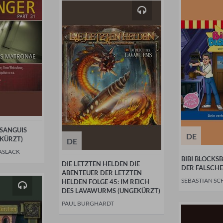
 SANGUIS
DE
KÜRZT)
DE
ASLACK
BIBI BLOCKSB
DIE LETZTEN HELDEN DIE
DER FALSCH
ABENTEUER DER LETZTEN
SEBASTIAN SC
HELDEN FOLGE 45: IM REICH
DES LAVAWURMS (UNGEKÜRZT)
PAUL BURGHARDT