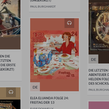
(UNGEKÜRZT)
PAUL BURGHARDT
EN DIE
DE
ETZTEN
 DIE ERSTE
GEKÜRZT)
DIE LETZTEN
ABENTEUER 
HELDEN FOLG
DES SCHICKS
DE
PAUL BURGHA
ELEA ELUANDA FOLGE 24:
FREITAG DER 13
ELFIE DONNELLY