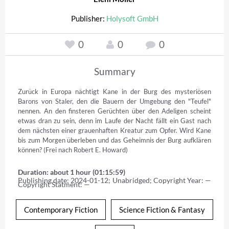
Publisher:
Holysoft GmbH
0
0
0
Summary
Zurück in Europa nächtigt Kane in der Burg des mysteriösen 
Barons von Staler, den die Bauern der Umgebung den "Teufel" 
nennen. An den finsteren Gerüchten über den Adeligen scheint 
etwas dran zu sein, denn im Laufe der Nacht fällt ein Gast nach 
dem nächsten einer grauenhaften Kreatur zum Opfer. Wird Kane 
bis zum Morgen überleben und das Geheimnis der Burg aufklären 
können? (Frei nach Robert E. Howard)
Duration: about 1 hour (01:15:59)
Publishing date: 2024-01-12; Unabridged; Copyright Year: — 
Copyright Statment: —
Contemporary Fiction
Science Fiction & Fantasy