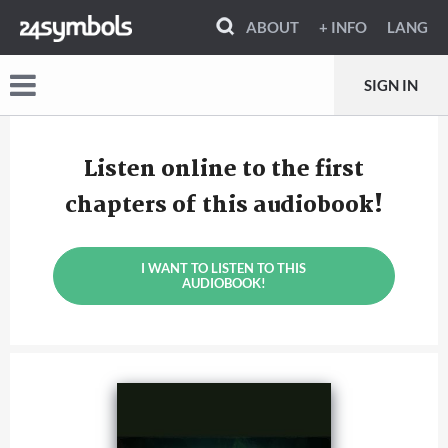
ABOUT
+ INFO
LANG
SIGN IN
Listen online to the first
chapters of this audiobook!
I WANT TO LISTEN TO THIS
AUDIOBOOK!