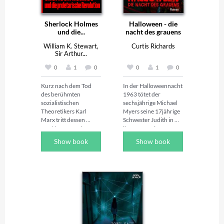
Sherlock Holmes
Halloween - die
und die...
nacht des grauens
William K. Stewart,
Curtis Richards
Sir Arthur...
0
1
0
0
1
0
Kurz nach dem Tod 
In der Halloweennacht 
des berühmten 
1963 tötet der 
sozialistischen 
sechsjährige Michael 
Theoretikers Karl 
Myers seine 17jährige 
Marx tritt dessen 
Schwester Judith in 
Nachlassverwalter 
ihrem Haus in 
Friedrich Engels an 
Haddonfield in Illinois 
Show book
Show book
Sherlock Holmes 
mit einem 
heran und bittet ihn 
Küchenmesser, 
um Hilfe. Während die 
woraufhin er ins 
internationalen Gäste 
Smith’s-Grove-
zum Begräbnis nach 
Sanatorium 
London anreisen, 
eingeliefert wird. 

ereignen sich 
Im Alter von 21 Jahren 
mysteriöse Vorgänge, 
entkommt Myers am 
die in einem 
Vortag zu Halloween 
Showdown am 
aus dem Sanatorium 