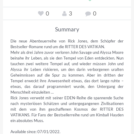
0
3
0
Summary
Die neue Abenteuerreihe von Rick Jones, dem Schöpfer der 
Bestseller-Romane rund um die RITTER DES VATIKAN.

Mehr als drei Jahre zuvor verloren John Savage und Alyssa Moore 
beinahe ihr Leben, als sie den Tempel von Eden entdeckten. Nun 
tauchen zwei weitere Tempel auf, und wieder müssen John und 
Alyssa ihr Leben riskieren, um den darin verborgenen uralten 
Geheimnissen auf die Spur zu kommen. Aber im dritten der 
Tempel erweckt ihre Anwesenheit etwas, das dort lange ruhte – 
etwas, das darauf programmiert wurde, den Untergang der 
Menschheit einzuleiten …

Rick Jones verwebt mit seiner EDEN-Reihe die spannende Suche 
nach mysteriösen Schätzen und untergegangenen Zivilisationen 
mit dem von ihm geschaffenen Kosmos der RITTER DES 
VATIKANS. Für Fans der Bestsellerreihe rund um Kimball Hayden 
ein absolutes Muss. 
Available since: 07/01/2022.