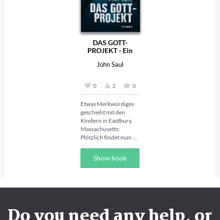
Friedhof gipfeln.

und kehrt nach 
Über Jahre hinweg 
Haddonfield zurück, 
begleitete Dr. John H. 
wohin er von Dr. 
Watson seinen Freund 
Loomis, seinem 
und Kompagnon 
behandelnden 
DAS GOTT-
Sherlock Holmes bei 
Psychiater, verfolgt 
PROJEKT - Ein
der Aufklärung einer 
wird. Loomis ist 
Horror-Roman
John Saul
Vielzahl von 
überzeugt davon, dass 
Verbrechen und 
Michael Myers die 
Geheimnissen. 
Verkörperung des 
0
2
0
Beginnend mit den 
Bösen ist – und dass er 
1880er Jahren und in 
nach Haddonfield 
Etwas Merkwürdiges 
das 20. Jahrhundert 
zurückgekehrt ist, um 
geschieht mit den 
hineinragend, stellte 
das Entsetzliche zu 
Kindern in Eastbury, 
Holmes seinen Status 
vollenden, was er 
Massachusetts: 
als brillantester und 
fünfzehn Jahre zuvor 
Plötzlich findet man 
erfolgreichster 
begonnen hat... 

scheinbar gesunde 
Detektiv der Welt 
Babies tot in ihren 
immer wieder unter 
John Carpenters 
Show book
Bettchen. Eine kalte 
Beweis. Davon zeugen 
Halloween – Die Nacht 
Furcht ergreift die 
die schriftlichen 
des Grauens (1978) 
Herzen aller Eltern in 
Notizen Watsons, die 
gilt als der Archetyp 
der Stadt, denn etwas 
dieser gewissenhaft 
des sogenannten 
Unerklärliches holt 
angelegt hat, und in 
Slasherfilms der 
sich ein Kind nach dem 
denen von den 
1980er und 1990er 
Do you need any help, or
anderen... 

Abenteuern von 
Jahre, was ihn zu 