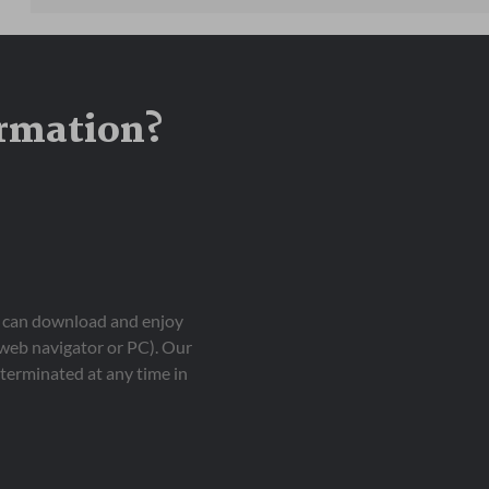
ormation?
ou can download and enjoy
 web navigator or PC). Our
terminated at any time in