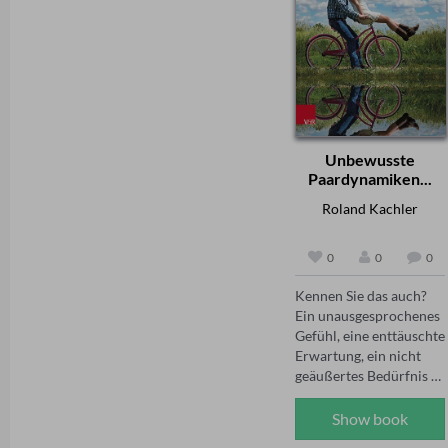
Der 
Reiche bis hin zu den 
Erwachsenenbildungsfo
Wendepunkten, die die 
rscher und systemische 
moderne Welt geprägt 
Berater Rolf Arnold lädt 
haben. Sie begegnen 
dazu ein, sich dem 
großen Herrschern, 
eigenen Leben und 
bahnbrechenden 
Sterben anhand 
Entdeckungen, 
ausgewählter Themen 
kulturellen Blütezeiten 
Unbewusste
zuzuwenden: erkennen, 
und entscheidenden 
Paardynamiken...
wie wir erkennen; 
Schlachten, die den Lauf 
Muster unterbrechen; 
der Geschichte 
Roland Kachler
sich den großen Fragen 
veränderten. Dies ist 
stellen; das "Unkraut" 
kein trockener Katalog 
0
0
0
lieben; Kontemplation 
von Daten und Fakten, 
üben; verzeihen.

sondern ein farbiges, 
Kennen Sie das auch? 
spannendes und 
Ein unausgesprochenes 
Die eingestreuten 
tiefgründiges Panorama 
Gefühl, eine enttäuschte 
Geschichten und 
der Vergangenheit, 
Erwartung, ein nicht 
Fallbeispiele machen 
reich an 
geäußertes Bedürfnis – 
deutlich, dass es gar 
überraschenden 
und plötzlich scheint 
nicht so schwer ist, sein 
Verbindungen und 
alles zwischen zwei 
Show book
Leben neu zu justieren 
faszinierenden Details. 
Menschen aus dem 
und zu der Person zu 
Ob zu Hause, unterwegs 