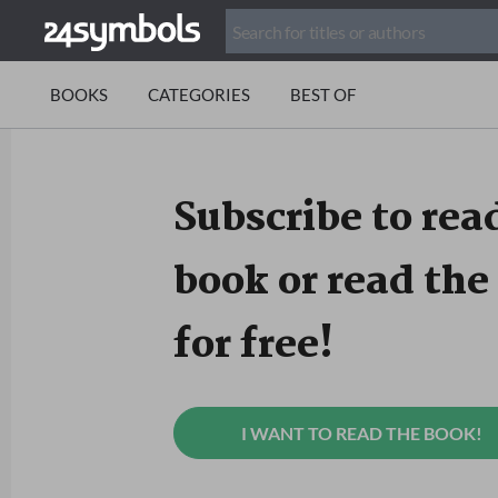
BOOKS
CATEGORIES
BEST OF
Subscribe to read
book or read the 
for free!
I WANT TO READ THE BOOK!