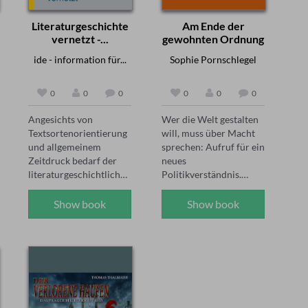
Literaturgeschichte
Am Ende der
vernetzt -...
gewohnten Ordnung
-...
ide - information für...
Sophie Pornschlegel
0
0
0
0
0
0
Angesichts von 
Wer die Welt gestalten 
Textsortenorientierung 
will, muss über Macht 
und allgemeinem 
sprechen: Aufruf für ein 
Zeitdruck bedarf der 
neues 
literaturgeschichtliche 
Politikverständnis.

Unterricht einer neuen 
Legitimation: Wie lässt 
Klima-Krise, Krieg, 
Show book
Show book
sich Literaturgeschichte 
Rechtspopulismus - es 
in heterogenen Klassen, 
ist anstrengend 
in einer globalisierten 
geworden, sich mit 
Mediengesellschaft neu 
Politik zu beschäftigen. 
denken und 
Die politischen 
unterrichten? In diesem 
Herausforderungen auf 
Heft sollen einerseits 
nationaler und 