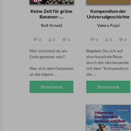
Keine Zeit für grüne
Kompendium der
Bananen -...
Universalgeschichte
Rolf Arnold
Valero Pujol
0
0
0
0
0
0
Wer möchtest du am 
Begeben Sie sich auf 
Ende gewesen sein?

eine fesselnde Reise 
durch die Jahrtausende 
Wer sich dem Gedanken 
mit dem "Kompendium 
an die eigene 
der 
Vergänglichkeit stellt, 
Universalgeschichte" vo
wird bald auf 
n Valero Pujol. Mit 
Show book
Show book
essenzielle Fragen 
lebendiger und 
stoßen: Was bleibt von 
meisterhafter 
mir? Wer werde ich am 
Erzählkunst führt Sie 
Ende gewesen sein? 
der Autor von den 
Wofür lohnt es sich, 
Anfängen der ersten 
noch zu kämpfen?

Zivilisationen über das 
Auf und Ab mächtiger 