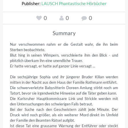
Publisher:
LAUSCH Phantastische Hörbücher
0
0
0
Summary
Nur verschwommen nahm er die Gestalt wahr, die ihn beim 
Sterben beobachtete. 

Blut hing in seinen Wimpern, verschleierte ihm den Blick - und 
plötzlich überkam ihn eine unendliche Trauer. 

Er hatte versagt, er hatte auf ganzer Linie versagt ...

Die sechsjährige Sophia und ihr jüngerer Bruder Kilian werden 
mitten in der Nacht aus dem Haus der Familie Rothmann entführt.

Die schwerverletzte Babysitterin Doreen Amlung stirbt noch am 
Tatort, bevor sie irgendwelche Hinweise auf die Täter geben kann.

Die Karlsruher Hauptkommissare Link und Strickle werden mit 
den Untersuchungen des schwierigen Falls betraut. 

Bei der Suche nach den Geschwistern zählt jede Minute. Der 
Druck wird noch größer, als ein weiterer Mord direkt im Umfeld 
der Familie den Beamten Rätsel aufgibt. 

Ist diese Tat eine grausame Warnung der Entführer oder steckt 