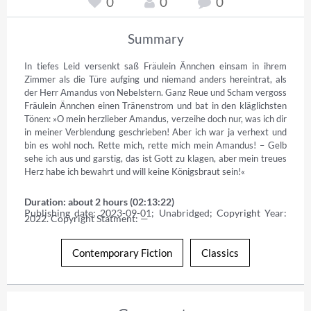
0
0
0
Summary
In tiefes Leid versenkt saß Fräulein Ännchen einsam in ihrem 
Zimmer als die Türe aufging und niemand anders hereintrat, als 
der Herr Amandus von Nebelstern. Ganz Reue und Scham vergoss 
Fräulein Ännchen einen Tränenstrom und bat in den kläglichsten 
Tönen: »O mein herzlieber Amandus, verzeihe doch nur, was ich dir 
in meiner Verblendung geschrieben! Aber ich war ja verhext und 
bin es wohl noch. Rette mich, rette mich mein Amandus! – Gelb 
sehe ich aus und garstig, das ist Gott zu klagen, aber mein treues 
Herz habe ich bewahrt und will keine Königsbraut sein!«
Duration: about 2 hours (02:13:22)
Publishing date: 2023-09-01; Unabridged; Copyright Year: 
2022. Copyright Statment: —
Contemporary Fiction
Classics