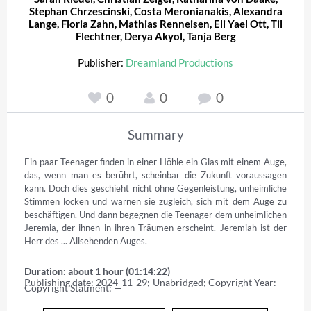
Stephan Chrzescinski
,
Costa Meronianakis
,
Alexandra
Lange
,
Floria Zahn
,
Mathias Renneisen
,
Eli Yael Ott
,
Til
Flechtner
,
Derya Akyol
,
Tanja Berg
Publisher:
Dreamland Productions
0
0
0
Summary
Ein paar Teenager finden in einer Höhle ein Glas mit einem Auge, 
das, wenn man es berührt, scheinbar die Zukunft voraussagen 
kann. Doch dies geschieht nicht ohne Gegenleistung, unheimliche 
Stimmen locken und warnen sie zugleich, sich mit dem Auge zu 
beschäftigen. Und dann begegnen die Teenager dem unheimlichen 
Jeremia, der ihnen in ihren Träumen erscheint. Jeremiah ist der 
Herr des ... Allsehenden Auges.
Duration: about 1 hour (01:14:22)
Publishing date: 2024-11-29; Unabridged; Copyright Year: — 
Copyright Statment: —