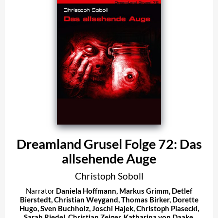
Dreamland Grusel Folge 72: Das
allsehende Auge
Christoph Soboll
Narrator
Daniela Hoffmann
,
Markus Grimm
,
Detlef
Bierstedt
,
Christian Weygand
,
Thomas Birker
,
Dorette
Hugo
,
Sven Buchholz
,
Joschi Hajek
,
Christoph Piasecki
,
Sarah Riedel
,
Christian Zeiger
,
Katharina von Daake
,