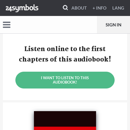
ABOUT
+ INFO
LANG
SIGN IN
Listen online to the first
chapters of this audiobook!
I WANT TO LISTEN TO THIS
AUDIOBOOK!