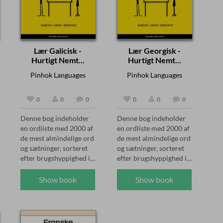
Lær Galicisk -
Lær Georgisk -
Hurtigt Nemt...
Hurtigt Nemt...
Pinhok Languages
Pinhok Languages
0
0
0
0
0
0
Denne bog indeholder 
Denne bog indeholder 
en ordliste med 2000 af 
en ordliste med 2000 af 
de mest almindelige ord 
de mest almindelige ord 
og sætninger, sorteret 
og sætninger, sorteret 
efter brugshyppighed i 
efter brugshyppighed i 
daglig samtale. Ved at 
daglig samtale. Ved at 
følge 80/20-reglen 
følge 80/20-reglen 
Show book
Show book
sørger denne ordbog 
sørger denne ordbog 
for, at du lærer de 
for, at du lærer de 
vigtigste ord og 
vigtigste ord og 
sætningsstrukturer 
sætningsstrukturer 