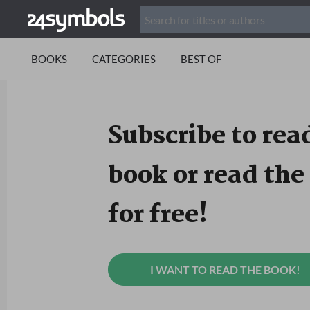
BOOKS
CATEGORIES
BEST OF
Subscribe to read
book or read the 
for free!
I WANT TO READ THE BOOK!