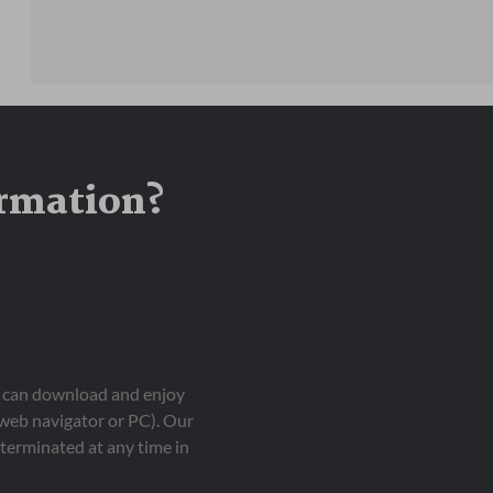
ormation?
ou can download and enjoy
 web navigator or PC). Our
terminated at any time in