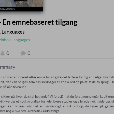
- En emnebaseret tilgang
 Languages
Pinhok Languages
0
0
ummary
som er grupperet efter emne for at gøre det lettere for dig at vælge, hvad du
it, der kan bruges som basisordbøger til at slå ord op på et af de to sprog. De
 på alle niveauer.

kker på, hvor du skal begynde? Vi foreslår, at du først gennemgår kapitlerne
l give dig et godt grundlag for yderligere studier og allerede nok hviderussisk
ogen kan bruges, når det er nødvendigt at slå ord op, du hører på gaden,
lære nogle nye ord i alfabetisk rækkefølge.
