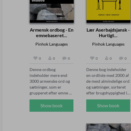
Armensk ordbog - En
Lær Aserbajdsjansk -
emnebaseret...
Hurtigt...
Pinhok Languages
Pinhok Languages
0
0
0
0
0
0
Denne ordbog 
Denne bog indeholder 
indeholder mere end 
en ordliste med 2000 af 
3000 armenske ord og 
de mest almindelige ord 
sætninger, som er 
og sætninger, sorteret 
grupperet efter emne 
efter brugshyppighed i 
for at gøre det lettere 
daglig samtale. Ved at 
for dig at vælge, hvad du 
følge 80/20-reglen 
Show book
Show book
vil lære først. 
sørger denne ordbog 
Derudover indeholder 
for, at du lærer de 
anden halvdel af bogen 
vigtigste ord og 
to indeksafsnit, der kan 
sætningsstrukturer 