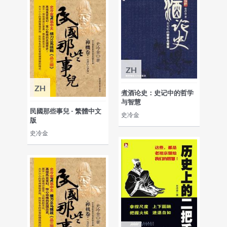
ZH
ZH
煮酒论史：史记中的哲学
与智慧
民國那些事兒 - 繁體中文
史冷金
版
史冷金