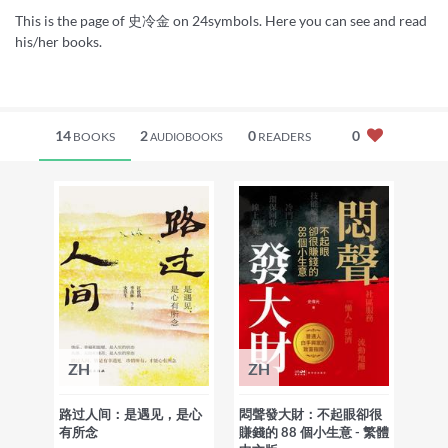
This is the page of 史冷金 on 24symbols. Here you can see and read
his/her books.
14
2
0
0
BOOKS
READERS
AUDIOBOOKS
ZH
ZH
路过人间：是遇见，是心
悶聲發大財：不起眼卻很
有所念
賺錢的 88 個小生意 - 繁體