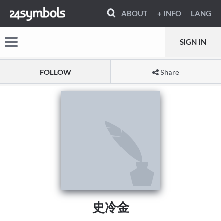
ABOUT
+ INFO
LANG
SIGN IN
FOLLOW
Share
史冷金