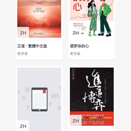
ZH
ZH
正道 - 繁體中文版
望穿你的心
史冷金
史冷金
ZH
ZH