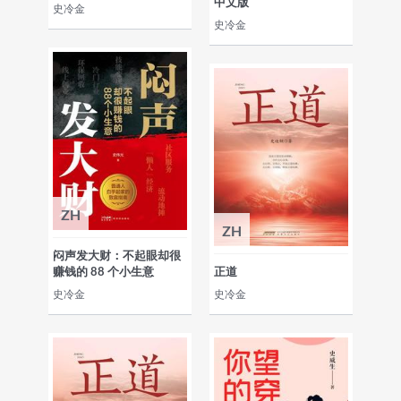
中文版
史冷金
史冷金
ZH
ZH
闷声发大财：不起眼却很
赚钱的 88 个小生意
正道
史冷金
史冷金