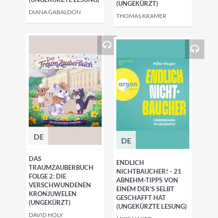
(UNGEKÜRZT)
DIANA GABALDON
THOMAS KRAMER
DE
DE
DAS
ENDLICH
TRAUMZAUBERBUCH
NICHTBAUCHER! - 21
FOLGE 2: DIE
ABNEHM-TIPPS VON
VERSCHWUNDENEN
EINEM DER'S SELBT
KRONJUWELEN
GESCHAFFT HAT
(UNGEKÜRZT)
(UNGEKÜRZTE LESUNG)
DAVID HOLY