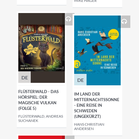
MIKE HAGER
DE
DE
FLÜSTERWALD - DAS
IM LAND DER
HÖRSPIEL: DER
MITTERNACHTSSONNE
MAGISCHE VULKAN
- EINE REISE IN
(FOLGE 5)
SCHWEDEN
FLÜSTERWALD, ANDREAS
(UNGEKÜRZT)
SUCHANEK
HANS CHRISTIAN
ANDERSEN