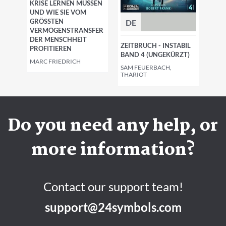
RISE LERNEN MÜSSEN U
ND WIE SIE VOM G
RÖSSTEN VE
DE
RMÖGENSTRANSFER DE
R MENSCHHEIT PR
ZEITBRUCH - INSTABIL
OFITIEREN
BAND 4 (UNGEKÜRZT)
MARC FRIEDRICH
SAM FEUERBACH,
THARIOT
Do you need any help, or
more information?
Contact our support team!
support@24symbols.com