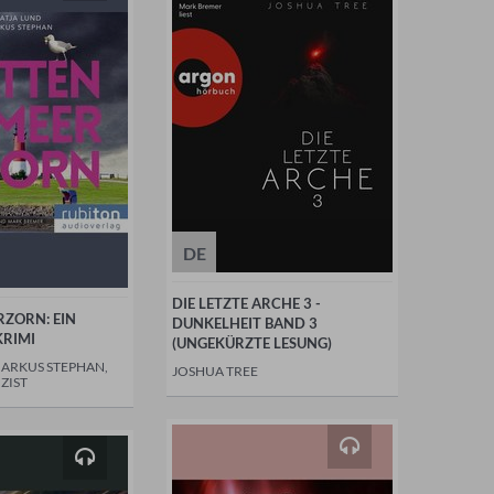
DE
DIE LETZTE ARCHE 3 -
ZORN: EIN
DUNKELHEIT BAND 3
RIMI
(UNGEKÜRZTE LESUNG)
MARKUS STEPHAN,
JOSHUA TREE
ZIST