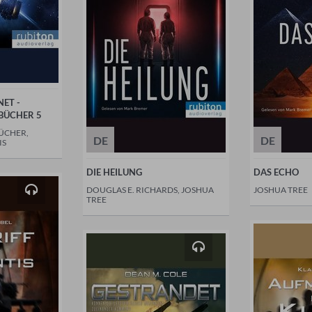
ET -
BÜCHER 5
ÜCHER,
DE
DE
IS
DIE HEILUNG
DAS ECHO
DOUGLAS E. RICHARDS, JOSHUA
JOSHUA TREE
TREE