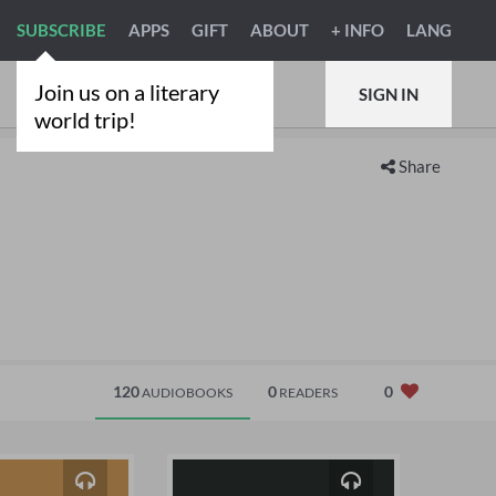
SUBSCRIBE
APPS
GIFT
ABOUT
+ INFO
LANG
Join us on a literary
SIGN IN
world trip!
Share
120
0
0
AUDIOBOOKS
READERS