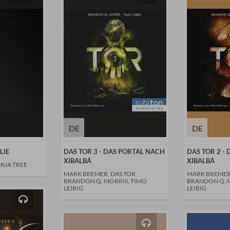
DE
DE
LIE
DAS TOR 3 - DAS PORTAL NACH
DAS TOR 2 -
XIBALBÁ
XIBALBÁ
HUA TREE
MARK BREMER, DAS TOR,
MARK BREMER,
BRANDON Q. MORRIS, TIMO
BRANDON Q. 
LEIBIG
LEIBIG