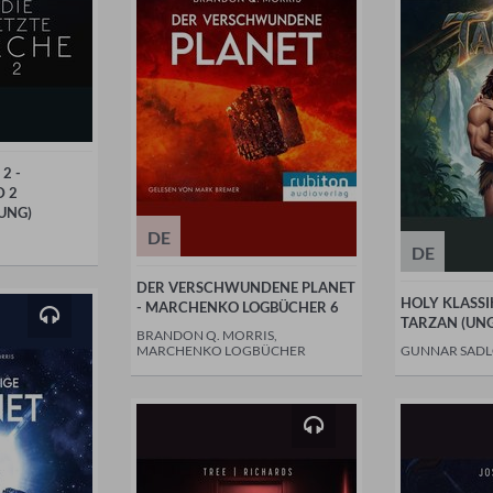
2 -
D 2
UNG)
DE
DE
DER VERSCHWUNDENE PLANET
HOLY KLASSI
- MARCHENKO LOGBÜCHER 6
TARZAN (UN
BRANDON Q. MORRIS,
MARCHENKO LOGBÜCHER
GUNNAR SAD