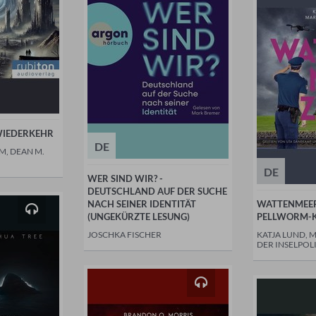
WIEDERKEHR
DE
, DEAN M.
DE
WER SIND WIR? -
DEUTSCHLAND AUF DER SUCHE
NACH SEINER IDENTITÄT
WATTENMEER
(UNGEKÜRZTE LESUNG)
PELLWORM-K
JOSCHKA FISCHER
KATJA LUND, 
DER INSELPOLI