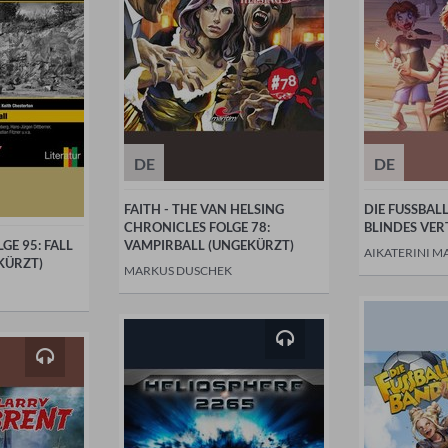
DE
DE
FAITH - THE VAN HELSING
DIE FUSSBAL
CHRONICLES FOLGE 78:
BLINDES VE
GE 95: FALL
VAMPIRBALL (UNGEKÜRZT)
AIKATERINI M
KÜRZT)
MARKUS DUSCHEK