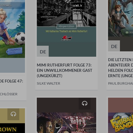
DE
DE
DIE LETZTEN
MIMI RUTHERFURT FOLGE 73:
ABENTEUER 
EIN UNWILLKOMMENER GAST
HELDEN FOLG
(UNGEKÜRZT)
ERNTE (UNG
E FOLGE 47:
SILKE WALTER
PAUL BURGHA
SCHLÖSSER