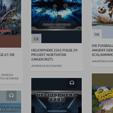
DE
DE
DIE FUSSBAL
HELIOSPHERE 2265 FOLGE 29:
ANGRIFF DER
E 67: DR
PROJEKT NORTHSTAR
SCHLAMMMO
(UNGEKÜRZT)
AIKATERINI M
ANDREAS SUCHANEK
, SIMEON
TIN SCHATKE