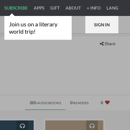
SUBSCRIBE
APPS
GIFT
ABOUT
+ INFO
LANG
Join us on a literary
SIGN IN
world trip!
Share
205
0
0
AUDIOBOOKS
READERS