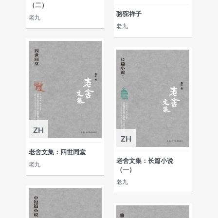
（二）
骆驼祥子
老九
老九
ZH
ZH
老舍文集：四世同堂
老舍文集：长篇小说
老九
（一）
老九