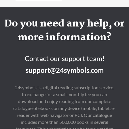
Do you need any help, or
more information?
Contact our support team!
support@24symbols.com
24symbols is a digital reading subscription service.
In exchange for a small monthly fee you can
download and enjoy reading from our complete
catalogue of ebooks on any device (mobile, tablet, e-
reader with web navigator or PC). Our catalogue
includes more than 500,000 books in several
languages. This subscription can be terminated at