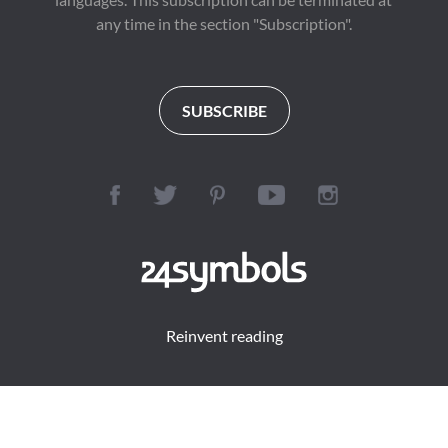
any time in the section "Subscription".
SUBSCRIBE
Reinvent reading