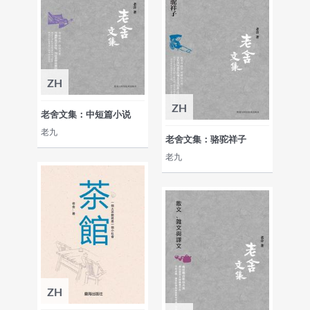
ZH
ZH
老舍文集：中短篇小说
老九
老舍文集：骆驼祥子
老九
ZH