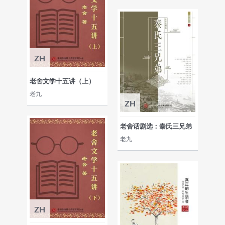
ZH
老舍文学十五讲（上）
老九
ZH
老舍话剧选：秦氏三兄弟
老九
ZH