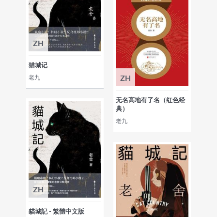
ZH
猫城记
ZH
老九
无名高地有了名（红色经
典）
老九
ZH
貓城記 - 繁體中文版