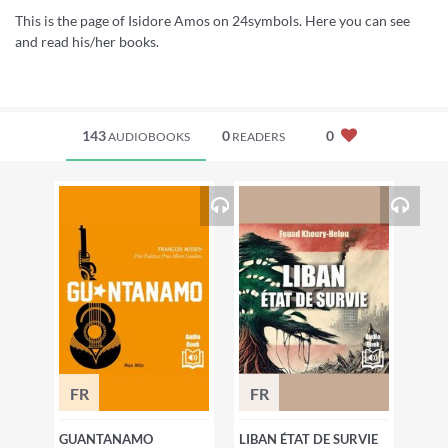
This is the page of Isidore Amos on 24symbols. Here you can see
and read his/her books.
143
0
0
AUDIOBOOKS
READERS
FR
FR
GUANTANAMO
LIBAN ÉTAT DE SURVIE