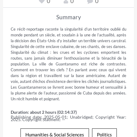
0
0
0
Summary
Ce récit-reportage raconte la singularité d’un territoire oublié du 
monde pendant un siècle, et soudain à la une de l’actualité, après 
la décision des États-Unis d’y installer un terrible univers carcéral. 
Singularité de cette enclave cubaine, de ses chants, de ses danses. 
Singularité du climat : les crues et les cyclones emportent les 
routes, sans jamais diminuer l’enthousiasme et la ténacité de la 
population. La ville de Guantanamo est riche de contrastes. 
Comment en trouver les clefs ? En parlant avec ceux qui vivent 
dans la région et travaillent sur la base américaine. Autant de 
voix, autant d’échos d’existence derrière les clichés journalistiques. 
Les Guantanameros se livrent avec bonne humeur et sensualité à 
la plume alerte de l’auteur, passionné de Cuba depuis des années. 
Un récit humble et poignant.
Duration: about 2 hours (02:14:37)
Publishing date: 2025-05-01; Unabridged; Copyright Year: 
2025. Copyright Statment: —
Humanities & Social Sciences
Politics